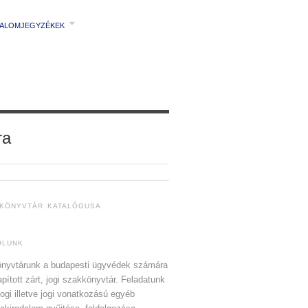
TALOMJEGYZÉKEK
ra
 KÖNYVTÁR KATALÓGUSA
ÓLUNK
nyvtárunk a budapesti ügyvédek számára
apított zárt, jogi szakkönyvtár. Feladatunk
jogi illetve jogi vonatkozású egyéb