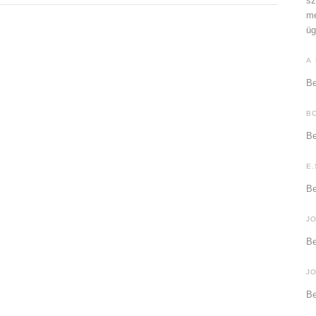
sz
me
üg
A
Be
B
Be
E.
Be
J
Be
J
Be