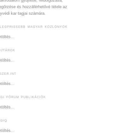
akirodalom gyűjtése, feldolgozása,
gőrzése és hozzáférhetővé tétele az
yvédi kar tagjai számára.
 LEGFRISSEBB MAGYAR KÖZLÖNYÖK
töltés...
OJTÁROK
töltés...
SZER.INT
töltés...
OGI FÓRUM PUBLIKÁCIÓK
töltés...
OGIQ
töltés...