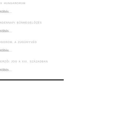
EX HUNGARORUM
töltés...
INDENNAPI BŰNMEGELŐZÉS
töltés...
ÓGOROM, A ZUGÜGYVÉD
töltés...
ZERZŐI JOG A XXI. SZÁZADBAN
töltés...