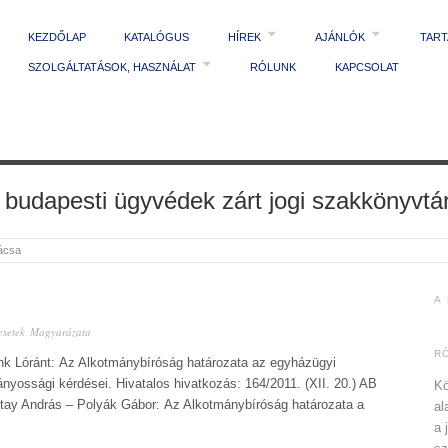
KEZDŐLAP
KATALÓGUS
HÍREK
AJÁNLÓK
TAR
SZOLGÁLTATÁSOK, HASZNÁLAT
RÓLUNK
KAPCSOLAT
 budapesti ügyvédek zárt jogi szakkönyvtá
nácsa
A
esetek Magyarázata
R
ink Lóránt: Az Alkotmánybíróság határozata az egyházügyi
ányossági kérdései. Hivatalos hivatkozás: 164/2011. (XII. 20.) AB
Kö
ltay András – Polyák Gábor: Az Alkotmánybíróság határozata a
al
a 