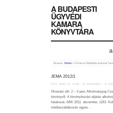
A BUDAPESTI
ÜGYVÉDI
KAMARA
KÖNYVTÁRA
a
Browse:
Home
»
Fővárosi Ítélőtábla Katonai Ta
JEMA 2012/1
2012. május 30. szerda
· by
danieltakacs
· in
Jog
Olvasási idő: 2 – 4 perc Alkotmányjog Cs
törvényről. A törvényhozási eljárás alkotm
határozat, ABK 2011. december, 1263. Ko
médiaszabályozás egyes…