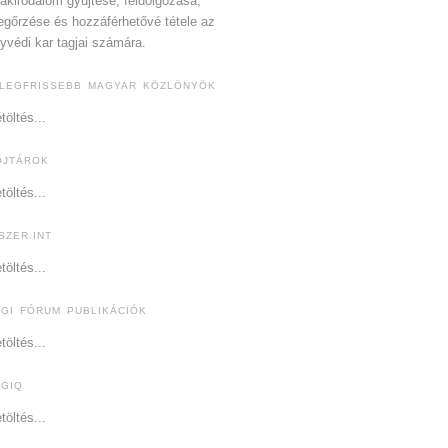
akirodalom gyűjtése, feldolgozása,
gőrzése és hozzáférhetővé tétele az
yvédi kar tagjai számára.
 LEGFRISSEBB MAGYAR KÖZLÖNYÖK
töltés...
OJTÁROK
töltés...
SZER.INT
töltés...
OGI FÓRUM PUBLIKÁCIÓK
töltés...
OGIQ
töltés...