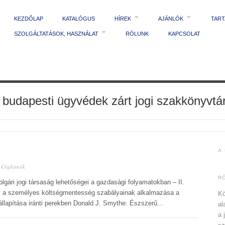
KEZDŐLAP
KATALÓGUS
HÍREK
AJÁNLÓK
TAR
SZOLGÁLTATÁSOK, HASZNÁLAT
RÓLUNK
KAPCSOLAT
 budapesti ügyvédek zárt jogi szakkönyvtá
A
n
Céghírnök
R
lgári jogi társaság lehetőségei a gazdasági folyamatokban – II.
 és a személyes költségmentesség szabályainak alkalmazása a
Kö
llapítása iránti perekben Donald J. Smythe: Észszerű...
al
a 