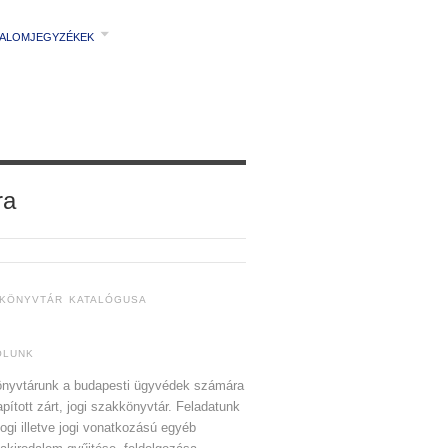
TALOMJEGYZÉKEK
ra
 KÖNYVTÁR KATALÓGUSA
ÓLUNK
nyvtárunk a budapesti ügyvédek számára
apított zárt, jogi szakkönyvtár. Feladatunk
jogi illetve jogi vonatkozású egyéb