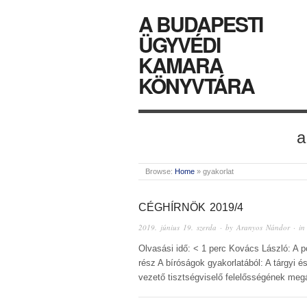
A BUDAPESTI
ÜGYVÉDI
KAMARA
KÖNYVTÁRA
a
Browse:
Home
»
gyakorlat
CÉGHÍRNÖK 2019/4
2019. június 19. szerda
· by
Aranyos Nándor
· i
Olvasási idő: < 1 perc Kovács László: A po
rész A bíróságok gyakorlatából: A tárgyi
vezető tisztségviselő felelősségének megá