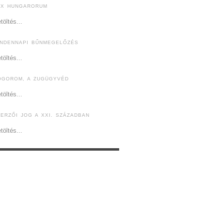
EX HUNGARORUM
töltés...
INDENNAPI BŰNMEGELŐZÉS
töltés...
ÓGOROM, A ZUGÜGYVÉD
töltés...
ZERZŐI JOG A XXI. SZÁZADBAN
töltés...