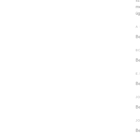
sz
me
üg
A
Be
B
Be
E.
Be
J
Be
J
Be