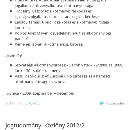
jogalkotás (törvényalkotás) alkotmányossága
Trócsányi László: Az alkotmánybíráskodás és
igazságszolgáltatás kapcsolatának egyes kérdései
Lábady Tamás: A bírói jogalkotás és alkotmánybírósági
kontrollja
Köblös Adél: Milyen jogvédelmet nyújt az alkotmányjogi
panasz?
Kemenes István: Alkotmányjog, bíróság
Vitaindító
Szövetségi Alkotmánybíróság – Sajtóhivatal – 72/2009. sz. 2009.
június 30-i sajtóközlemény
Vassilios Skouris: Az Európai Unió Bírósága és a nemzeti
alkotmánybíróságok viszonya
Krónika – 2009. szeptember – december
2012. március 6. kedd
Hozzászólás
Jogtudományi Közlöny 2012/2