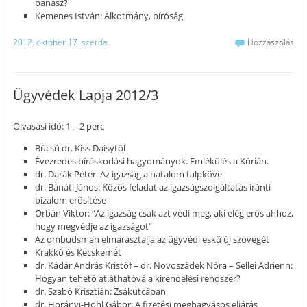
panasz?
Kemenes István: Alkotmány, bíróság
2012. október 17. szerda
Hozzászólás
Ügyvédek Lapja 2012/3
Olvasási idő: 1 – 2 perc
Búcsú dr. Kiss Daisytől
Évezredes bíráskodási hagyományok. Emlékülés a Kúrián.
dr. Darák Péter: Az igazság a hatalom talpköve
dr. Bánáti János: Közös feladat az igazságszolgáltatás iránti
bizalom erősítése
Orbán Viktor: “Az igazság csak azt védi meg, aki elég erős ahhoz,
hogy megvédje az igazságot”
Az ombudsman elmarasztalja az ügyvédi eskü új szövegét
Krakkó és Kecskemét
dr. Kádár András Kristóf – dr. Novoszádek Nóra – Sellei Adrienn:
Hogyan tehető átláthatóvá a kirendelési rendszer?
dr. Szabó Krisztián: Zsákutcában
dr. Horányi-Hohl Gábor: A fizetési meghagyásos eljárás