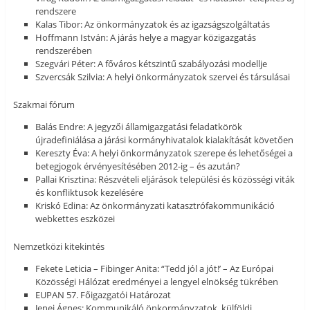
rendszere
Kalas Tibor: Az önkormányzatok és az igazságszolgáltatás
Hoffmann István: A járás helye a magyar közigazgatás
rendszerében
Szegvári Péter: A főváros kétszintű szabályozási modellje
Szvercsák Szilvia: A helyi önkormányzatok szervei és társulásai
Szakmai fórum
Balás Endre: A jegyzői államigazgatási feladatkörök
újradefiniálása a járási kormányhivatalok kialakítását követően
Kereszty Éva: A helyi önkormányzatok szerepe és lehetőségei a
betegjogok érvényesítésében 2012-ig – és azután?
Pallai Krisztina: Részvételi eljárások települési és közösségi viták
és konfliktusok kezelésére
Kriskó Edina: Az önkormányzati katasztrófakommunikáció
webkettes eszközei
Nemzetközi kitekintés
Fekete Leticia – Fibinger Anita: “Tedd jól a jót!’ – Az Európai
Közösségi Hálózat eredményei a lengyel elnökség tükrében
EUPAN 57. Főigazgatói Határozat
Jenei Ágnes: Kommunikáló önkormányzatok, külföldi