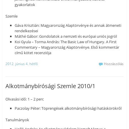
gyakorlatok
Szemle
Gáva Krisztián: Magyarország Alaptörvénye és annak átmeneti
rendelkezései
Máthé Gábor: Gondolatok a nemzeti és európai uniós jogról
Koi Gyula – Torma András: The Basic Law of Hungary. A First
Commentary – Magyarország Alaptörvénye. Első kommentár
című kötet recenziója
2012. június 4. hétfő
Hozzászólás
Alkotmánybírósági Szemle 2010/1
Olvasási idő: 1 – 2 perc
Paczolay Péter: Töprengések alkotmánybírósági hatáskörökről
Tanulmányok
Holló András: Az alkotmányvédelem kiemelt tárgya: a