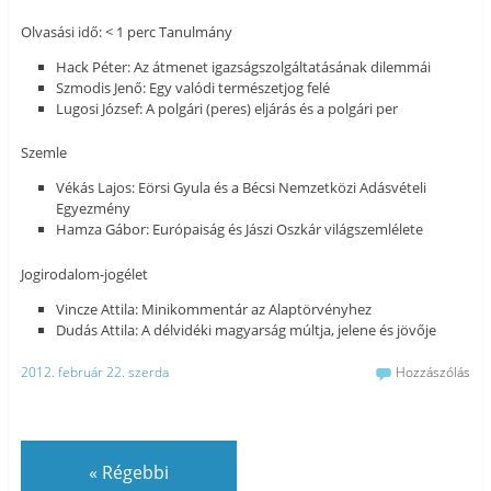
Olvasási idő: < 1 perc Tanulmány
Hack Péter: Az átmenet igazságszolgáltatásának dilemmái
Szmodis Jenő: Egy valódi természetjog felé
Lugosi József: A polgári (peres) eljárás és a polgári per
Szemle
Vékás Lajos: Eörsi Gyula és a Bécsi Nemzetközi Adásvételi
Egyezmény
Hamza Gábor: Európaiság és Jászi Oszkár világszemlélete
Jogirodalom-jogélet
Vincze Attila: Minikommentár az Alaptörvényhez
Dudás Attila: A délvidéki magyarság múltja, jelene és jövője
2012. február 22. szerda
Hozzászólás
«
Régebbi