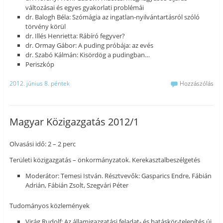
változásai és egyes gyakorlati problémái
dr. Balogh Béla: Szómágia az ingatlan-nyilvántartásról szóló
törvény körül
dr. Illés Henrietta: Rábíró fegyver?
dr. Ormay Gábor: A puding próbája: az evés
dr. Szabó Kálmán: Kisördög a pudingban…
Periszkóp
2012. június 8. péntek
Hozzászólás
Magyar Közigazgatás 2012/1
Olvasási idő: 2 – 2 perc
Területi közigazgatás – önkormányzatok. Kerekasztalbeszélgetés
Moderátor: Temesi István. Résztvevők: Gasparics Endre, Fábián
Adrián, Fábián Zsolt, Szegvári Péter
Tudományos közlemények
Virág Rudolf: Az államigazgatási feladat- és hatáskör-telepítés új