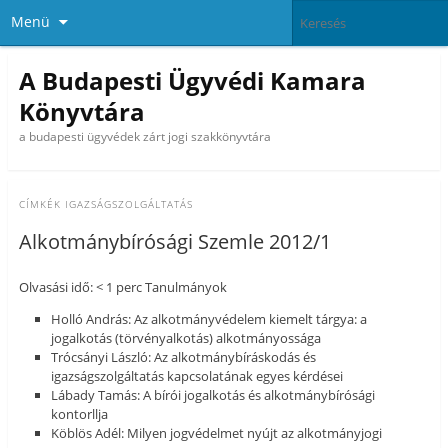
Menü
A Budapesti Ügyvédi Kamara
Könyvtára
a budapesti ügyvédek zárt jogi szakkönyvtára
CÍMKÉK
IGAZSÁGSZOLGÁLTATÁS
Alkotmánybírósági Szemle 2012/1
Olvasási idő: < 1 perc Tanulmányok
Holló András: Az alkotmányvédelem kiemelt tárgya: a
jogalkotás (törvényalkotás) alkotmányossága
Trócsányi László: Az alkotmánybíráskodás és
igazságszolgáltatás kapcsolatának egyes kérdései
Lábady Tamás: A bírói jogalkotás és alkotmánybírósági
kontorllja
Köblös Adél: Milyen jogvédelmet nyújt az alkotmányjogi