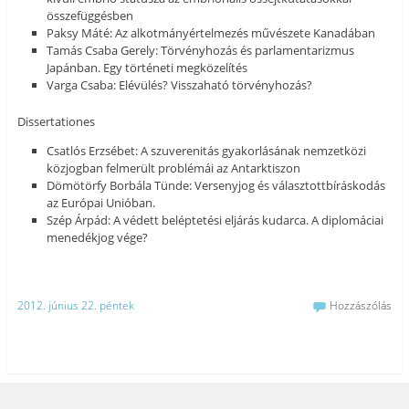
összefüggésben
Paksy Máté: Az alkotmányértelmezés művészete Kanadában
Tamás Csaba Gerely: Törvényhozás és parlamentarizmus
Japánban. Egy történeti megközelítés
Varga Csaba: Elévülés? Visszaható törvényhozás?
Dissertationes
Csatlós Erzsébet: A szuverenitás gyakorlásának nemzetközi
közjogban felmerült problémái az Antarktiszon
Dömötörfy Borbála Tünde: Versenyjog és választottbíráskodás
az Európai Unióban.
Szép Árpád: A védett beléptetési eljárás kudarca. A diplomáciai
menedékjog vége?
2012. június 22. péntek
Hozzászólás