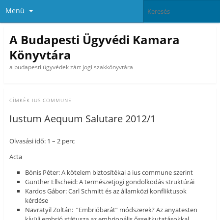
Menü
A Budapesti Ügyvédi Kamara
Könyvtára
a budapesti ügyvédek zárt jogi szakkönyvtára
CÍMKÉK
IUS COMMUNE
Iustum Aequum Salutare 2012/1
Olvasási idő: 1 – 2 perc
Acta
Bónis Péter: A kötelem biztosítékai a ius commune szerint
Günther Ellscheid: A természetjogi gondolkodás struktúrái
Kardos Gábor: Carl Schmitt és az államközi konfliktusok
kérdése
Navratyil Zoltán: “Embrióbarát” módszerek? Az anyatesten
kívüli embrió státusza az embrionális őssejtkutatásokkal