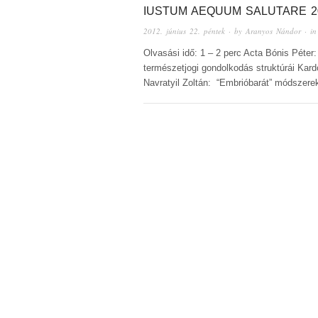
IUSTUM AEQUUM SALUTARE 20
2012. június 22. péntek
· by
Aranyos Nándor
· i
Olvasási idő: 1 – 2 perc Acta Bónis Péter
természetjogi gondolkodás struktúrái Kard
Navratyil Zoltán: “Embrióbarát” módszere