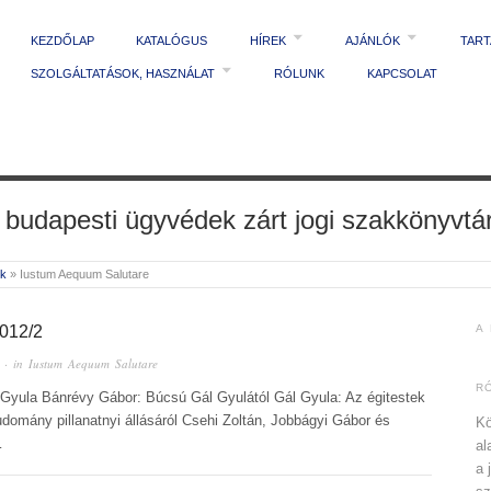
KEZDŐLAP
KATALÓGUS
HÍREK
AJÁNLÓK
TAR
SZOLGÁLTATÁSOK, HASZNÁLAT
RÓLUNK
KAPCSOLAT
 budapesti ügyvédek zárt jogi szakkönyvtá
ek
»
Iustum Aequum Salutare
12/2
A
· in
Iustum Aequum Salutare
R
 Gyula Bánrévy Gábor: Búcsú Gál Gyulától Gál Gyula: Az égitestek
udomány pillanatnyi állásáról Csehi Zoltán, Jobbágyi Gábor és
Kö
…
al
a 