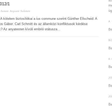
sz
12/1
me
üg
n
Iustum Aequum Salutare
: A kötelem biztosítékai a ius commune szerint Günther Ellscheid: A
A
os Gábor: Carl Schmitt és az államközi konfliktusok kérdése
k? Az anyatesten kívüli embrió státusza…
Be
B
Be
E.
Be
J
Be
J
Be