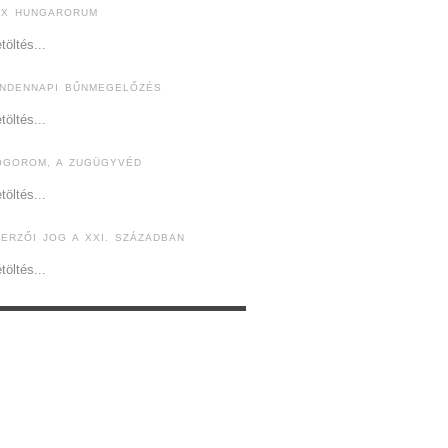
EX HUNGARORUM
töltés...
INDENNAPI BŰNMEGELŐZÉS
töltés...
ÓGOROM, A ZUGÜGYVÉD
töltés...
ZERZŐI JOG A XXI. SZÁZADBAN
töltés...