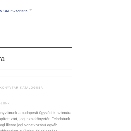
TALOMJEGYZÉKEK
ra
 KÖNYVTÁR KATALÓGUSA
ÓLUNK
nyvtárunk a budapesti ügyvédek számára
apított zárt, jogi szakkönyvtár. Feladatunk
jogi illetve jogi vonatkozású egyéb