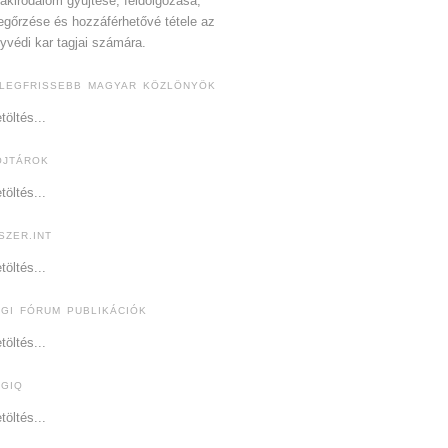
akirodalom gyűjtése, feldolgozása,
gőrzése és hozzáférhetővé tétele az
yvédi kar tagjai számára.
 LEGFRISSEBB MAGYAR KÖZLÖNYÖK
töltés...
OJTÁROK
töltés...
SZER.INT
töltés...
OGI FÓRUM PUBLIKÁCIÓK
töltés...
OGIQ
töltés...