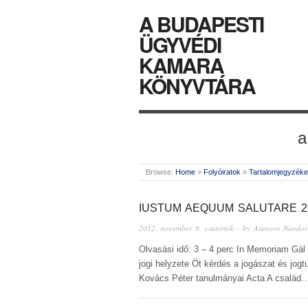
A BUDAPESTI
ÜGYVÉDI
KAMARA
KÖNYVTÁRA
a
Browse:
Home
»
Folyóiratok
»
Tartalomjegyzék
IUSTUM AEQUUM SALUTARE 20
2012. november 8. csütörtök
· by
Aranyos Nándor
Olvasási idő: 3 – 4 perc In Memoriam Gál
jogi helyzete Öt kérdés a jogászat és jogt
Kovács Péter tanulmányai Acta A család