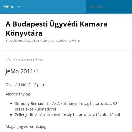
Menü
A Budapesti Ügyvédi Kamara
Könyvtára
a budapesti ügyvédek zárt jogi szakkönyvtára
CÍMKÉK
KÁRFELELŐSSG
JeMa 2011/1
Olvasási idő: 2 – 2 perc
Alkotmányjog
Somody Bernadette: Az Alkotmánybíróság határozata a 98
százalékos különadóról
Zeller Judit: Az Alkotmánybíróság határozata a távoltartásról
Magánjog és munkajog