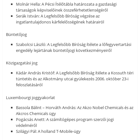
Molnár Hella: A Pécsi Ítélőtábla határozata a gazdasági
társaságok képviselőinek összeférhetetlenségéről
Serák István: A Legfelsőbb Bíróság végzése az
ingatlantulajdonos kárfelelősségének határairól
Büntetőjog
Szabolcsi László: A Legfelsőbb Bíróság ítélete a lőfegyvertartási
engedély lejártának büntetőjogi következményeiről
Közigazgatási jog
Kádár András Kristóf: A Legfelsőbb Bíróság ítélete a Kossuth téri
tüntetés és az Alkotmány utcai gyülekezés 2006. október 23-i
feloszlatásáról
Luxembourgi joggyakorlat
Bassola Bálint – Horváth András: Az Akzo Nobel Chemicals és az
Akcros Chemicals ügy
Pogácsás Anett: A számítógépes program szerzői jogi
védelméről
Szilágyi Pál: A holland T-Mobile-ügy