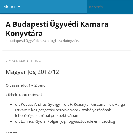
Menü
A Budapesti Ügyvédi Kamara
Könyvtára
a budapesti ügyvédek zárt jogi szakkönyvtára
CÍMKÉK
SÉRTETTI JOG
Magyar Jog 2012/12
Olvasási idő: 1 – 2 perc
Cikkek, tanulmányok
dr. Kovács András György – dr. F. Rozsnyai Krisztina – dr. Varga
István: A közigazgatási perorvoslatok szabályozásának
lehetőségei európai perspektívában
dr. Lőrinczi Gyula: Polgári jog, fogyasztóvédelem, csődjog