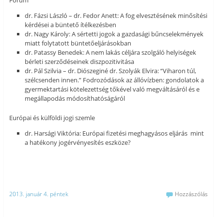
Fórum
dr. Fázsi László – dr. Fedor Anett: A fog elvesztésének minősítési
kérdései a büntető ítélkezésben
dr. Nagy Károly: A sértetti jogok a gazdasági bűncselekmények
miatt folytatott büntetőeljárásokban
dr. Patassy Benedek: A nem lakás céljára szolgáló helyiségek
bérleti szerződéseinek diszpozitivitása
dr. Pál Szilvia – dr. Diószeginé dr. Szolyák Elvira: “Viharon túl,
szélcsenden innen.” Fodrozódások az állóvízben: gondolatok a
gyermektartási kötelezettség tőkével való megváltásáról és e
megállapodás módosíthatóságáról
Európai és külföldi jogi szemle
dr. Harsági Viktória: Európai fizetési meghagyásos eljárás mint
a hatékony jogérvényesítés eszköze?
2013. január 4. péntek
Hozzászólás