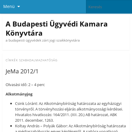
Menü
A Budapesti Ügyvédi Kamara
Könyvtára
a budapesti ügyvédek zárt jogi szakkönyvtára
CÍMKÉK
SZABADALMAZHATÓSÁG
JeMa 2012/1
Olvasási idő: 2 – 4 perc
Alkotmányjog
Csink Lóránt: Az Alkotmánybíróság határozata az egyházügyi
törvényről. A törvényhozási eljárás alkotmányossági kérdései.
Hivatalos hivatkozás: 164/2011. (XII. 20.) AB határozat, ABK
2011. december, 1263.
Koltay András – Polyák Gábor: Az Alkotmánybíróság határozata
a médiaszabályozás egyes kérdéseiről. A sajtóra vonatkozó