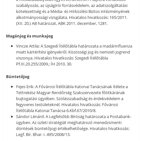
szabályozás, az újságírói forrásvédelem, az adatszolgáltatási
kötelezettség és a Média- és Hírközlési Biztos intézményének
alkotmányossági vizsgálata. Hivatalos hivatkozás: 165/2011.
(XII. 20.) AB határozat, ABK 2011. december, 1281.
Magánjog és munkajog
Vincze Attila: A Szegedi Ítélőtábla határozata a madárinfluenza
miatt kártérítési igényekről. Közösségi jog és nemzeti jogrend
viszonya. Hivatalos hivatkozás: Szegedi Ítélőtábla
Pf.III.20.255/2009.; ÍH 2010. 30.
Büntetőjog
Fejes Erik: A Fővárosi Ítélőtábla Katonai Tanácsának ítélete a
Tettrekész Magyar Rendőrség Szakszervezete főtitkárának
bujtogatási ügyében. Szólásszabadság és érdekvédelem a
fegyveres testületeknél. Hivatalos hivatkozás: Fővárosi
Ítélőtábla Katonai Tanácsa 6.Kbf.67/2010/8.
Sándor Lénárd: A Legfelsőbb Bíróság határozata a Postabank-
ügyben. Az üzleti stratégiát meghatározó menedzsmenti
döntések büntetőjogi értékelhetősége. Hivatalos hivatkozás:
Legf. Bír. Bhar. I. 495/2008/13.