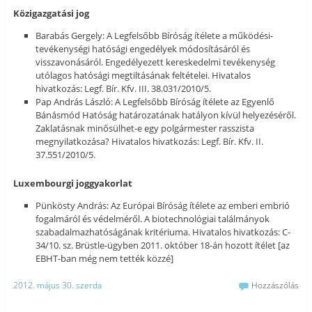
Közigazgatási jog
Barabás Gergely: A Legfelsőbb Bíróság ítélete a működési-
tevékenységi hatósági engedélyek módosításáról és
visszavonásáról. Engedélyezett kereskedelmi tevékenység
utólagos hatósági megtiltásának feltételei. Hivatalos
hivatkozás: Legf. Bír. Kfv. III. 38.031/2010/5.
Pap András László: A Legfelsőbb Bíróság ítélete az Egyenlő
Bánásmód Hatóság határozatának hatályon kívül helyezéséről.
Zaklatásnak minősülhet-e egy polgármester rasszista
megnyilatkozása? Hivatalos hivatkozás: Legf. Bír. Kfv. II.
37.551/2010/5.
Luxembourgi joggyakorlat
Pünkösty András: Az Európai Bíróság ítélete az emberi embrió
fogalmáról és védelméről. A biotechnológiai találmányok
szabadalmazhatóságának kritériuma. Hivatalos hivatkozás: C-
34/10. sz. Brüstle-ügyben 2011. október 18-án hozott ítélet [az
EBHT-ban még nem tették közzé]
2012. május 30. szerda
Hozzászólás