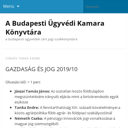
Menü
A Budapesti Ügyvédi Kamara
Könyvtára
a budapesti ügyvédek zárt jogi szakkönyvtára
CÍMKÉK
TANKA ENDRE
GAZDASÁG ÉS JOG 2019/10
Olvasási idő: < 1 perc
Jászai Tamás János:
Az osztatlan közös földtulajdon
megszüntetésére irányuló eljárás mint a birtokrendezés egyik
eszköze
Tanka Endre:
A fenntarthatóság XXI. századi követelményei a
közös agrárpolitika főbb agrár- és földpiaci szabályozóinál
Németh Csaba:
A pénzügyi innovációk jogi vonatkozásai a
magyar jog szemszögéből