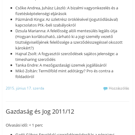
Csőke Andrea, Juhász László: A bizalmi vagyonkezelés és a
fizetésképtelenségi eljárások
Pázmándi Kinga: Az üzletrész öröklésével (jogutódlásával)
kapcsolatos Ptk.-beli szabályokról
Dzsula Marianna: A felelősség alóli mentesülés legális útja
(Hogyan korlátozható, zárható ki a jogi személy vezető
tisztségviselőjének felelőssége a szerződésszegéssel okozott
károkért?)
Hajnal Zsolt: A fogyasztói szerződések sajátos jelensége: a
timesharing szerződés
Tanka Endre: A mezőgazdasági üzemek jogállásáról
Mikó Zoltán: Termőföld mint adótárgy? Pro és contra a
földadóról
2015. június 17. szerda
Hozzászólás
Gazdaság és Jog 2011/12
Olvasási idő: < 1 perc
Gadó Gábor: Egyoldalú szerződésmódosítás a pénzügyi