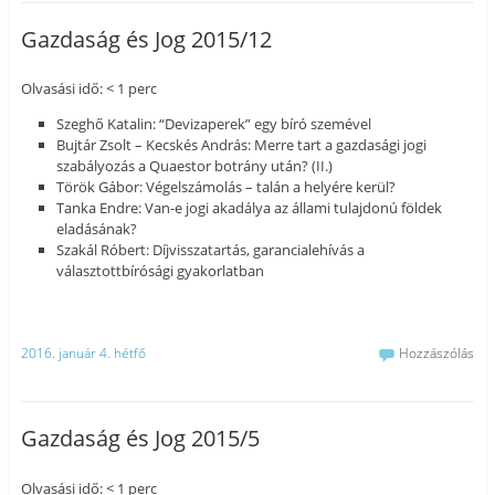
Gazdaság és Jog 2015/12
Olvasási idő: < 1 perc
Szeghő Katalin: “Devizaperek” egy bíró szemével
Bujtár Zsolt – Kecskés András: Merre tart a gazdasági jogi
szabályozás a Quaestor botrány után? (II.)
Török Gábor: Végelszámolás – talán a helyére kerül?
Tanka Endre: Van-e jogi akadálya az állami tulajdonú földek
eladásának?
Szakál Róbert: Díjvisszatartás, garancialehívás a
választottbírósági gyakorlatban
2016. január 4. hétfő
Hozzászólás
Gazdaság és Jog 2015/5
Olvasási idő: < 1 perc