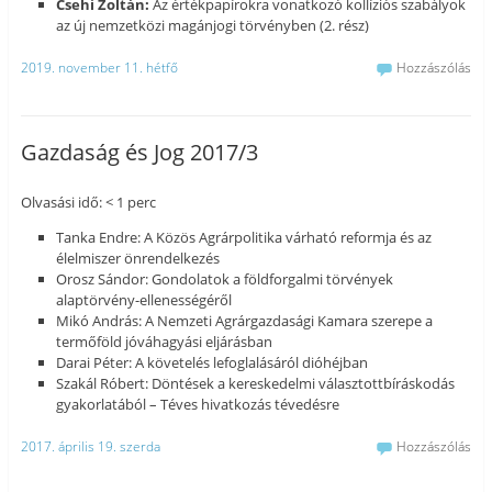
Csehi Zoltán:
Az értékpapírokra vonatkozó kollíziós szabályok
az új nemzetközi magánjogi törvényben (2. rész)
2019. november 11. hétfő
Hozzászólás
Gazdaság és Jog 2017/3
Olvasási idő: < 1 perc
Tanka Endre: A Közös Agrárpolitika várható reformja és az
élelmiszer önrendelkezés
Orosz Sándor: Gondolatok a földforgalmi törvények
alaptörvény-ellenességéről
Mikó András: A Nemzeti Agrárgazdasági Kamara szerepe a
termőföld jóváhagyási eljárásban
Darai Péter: A követelés lefoglalásáról dióhéjban
Szakál Róbert: Döntések a kereskedelmi választottbíráskodás
gyakorlatából – Téves hivatkozás tévedésre
2017. április 19. szerda
Hozzászólás