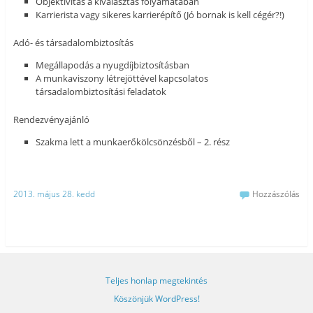
Objektivitás a kiválasztás folyamatában
Karrierista vagy sikeres karrierépítő (Jó bornak is kell cégér?!)
Adó- és társadalombiztosítás
Megállapodás a nyugdíjbiztosításban
A munkaviszony létrejöttével kapcsolatos
társadalombiztosítási feladatok
Rendezvényajánló
Szakma lett a munkaerőkölcsönzésből – 2. rész
2013. május 28. kedd
Hozzászólás
Teljes honlap megtekintés
Köszönjük WordPress!