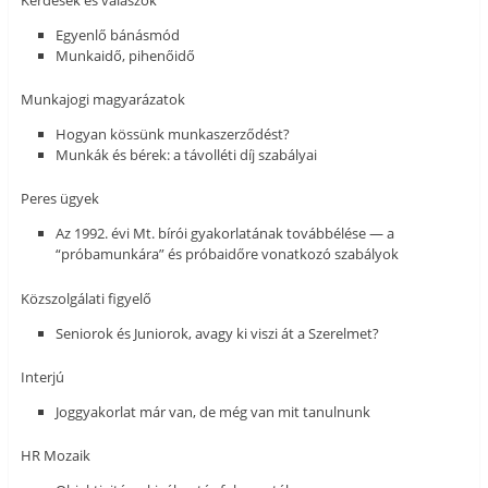
Kérdések és válaszok
Egyenlő bánásmód
Munkaidő, pihenőidő
Munkajogi magyarázatok
Hogyan kössünk munkaszerződést?
Munkák és bérek: a távolléti díj szabályai
Peres ügyek
Az 1992. évi Mt. bírói gyakorlatának továbbélése — a
“próbamunkára” és próbaidőre vonatkozó szabályok
Közszolgálati figyelő
Seniorok és Juniorok, avagy ki viszi át a Szerelmet?
Interjú
Joggyakorlat már van, de még van mit tanulnunk
HR Mozaik