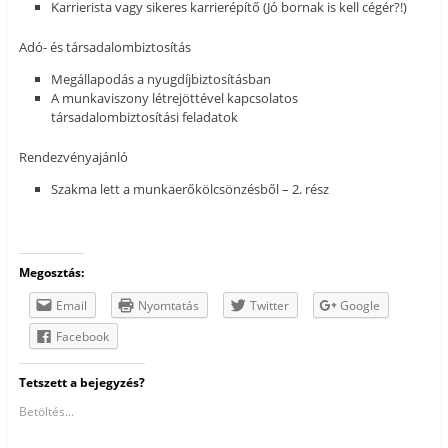
Karrierista vagy sikeres karrierépítő (Jó bornak is kell cégér?!)
Adó- és társadalombiztosítás
Megállapodás a nyugdíjbiztosításban
A munkaviszony létrejöttével kapcsolatos
társadalombiztosítási feladatok
Rendezvényajánló
Szakma lett a munkaerőkölcsönzésből – 2. rész
Megosztás:
Email
Nyomtatás
Twitter
Google
Facebook
Tetszett a bejegyzés?
Betöltés...