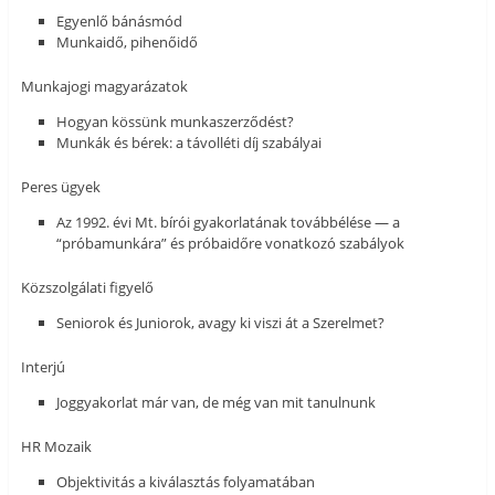
Egyenlő bánásmód
Munkaidő, pihenőidő
Munkajogi magyarázatok
Hogyan kössünk munkaszerződést?
Munkák és bérek: a távolléti díj szabályai
Peres ügyek
Az 1992. évi Mt. bírói gyakorlatának továbbélése — a
“próbamunkára” és próbaidőre vonatkozó szabályok
Közszolgálati figyelő
Seniorok és Juniorok, avagy ki viszi át a Szerelmet?
Interjú
Joggyakorlat már van, de még van mit tanulnunk
HR Mozaik
Objektivitás a kiválasztás folyamatában