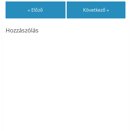
« Előző
Következő »
Hozzászólás