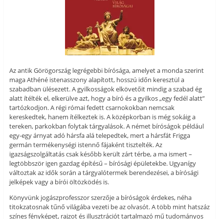
Az antik Görögország legrégebbi bírósága, amelyet a monda szerint
maga Athéné istenasszony alapított, hosszú időn keresztül a
szabadban ülésezett. A gyilkosságok elkövetőit mindig a szabad ég
alatt ítélték el, elkerülve azt, hogy a bíró és a gyilkos „egy fedél alatt”
tartózkodjon. A régi római fedett csarnokokban nemcsak
kereskedtek, hanem ítélkeztek is. A középkorban is még sokáig a
tereken, parkokban folytak tárgyalások. A német bíróságok például
egy-egy árnyat adó hársfa alá telepedtek, mert a hársfát Frigga
germán termékenységi istennő fájaként tisztelték. Az
igazságszolgáltatás csak később került zárt térbe, a ma ismert –
legtöbbször igen gazdag építésű – bírósági épületekbe. Ugyanígy
változtak az idők során a tárgyalótermek berendezései, a bírósági
jelképek vagy a bírói öltözködés is.
Könyvünk jogászprofesszor szerzője a bíróságok érdekes, néha
titokzatosnak tűnő világába vezeti be az olvasót. A több mint hatszáz
színes fényképet, rajzot és illusztrációt tartalmazó mű tudományos