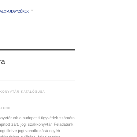
TALOMJEGYZÉKEK
ra
 KÖNYVTÁR KATALÓGUSA
ÓLUNK
nyvtárunk a budapesti ügyvédek számára
apított zárt, jogi szakkönyvtár. Feladatunk
jogi illetve jogi vonatkozású egyéb