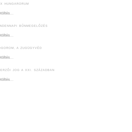
EX HUNGARORUM
töltés...
INDENNAPI BŰNMEGELŐZÉS
töltés...
ÓGOROM, A ZUGÜGYVÉD
töltés...
ZERZŐI JOG A XXI. SZÁZADBAN
töltés...