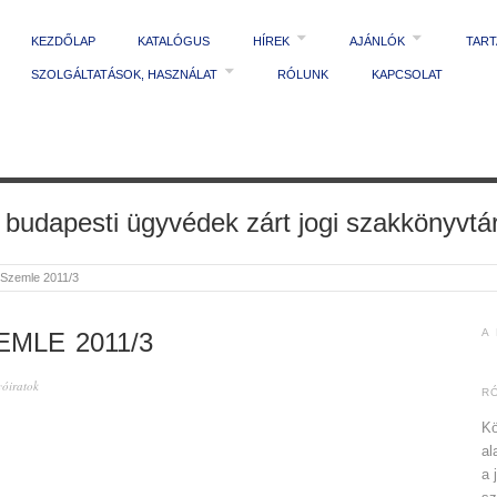
KEZDŐLAP
KATALÓGUS
HÍREK
AJÁNLÓK
TAR
SZOLGÁLTATÁSOK, HASZNÁLAT
RÓLUNK
KAPCSOLAT
 budapesti ügyvédek zárt jogi szakkönyvtá
 Szemle 2011/3
A
MLE 2011/3
yóiratok
R
Kö
al
a 