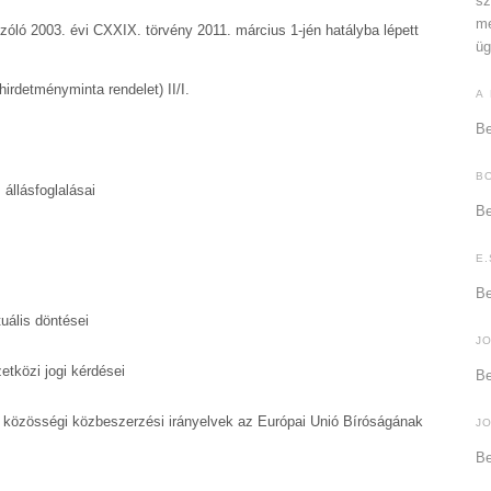
sz
me
óló 2003. évi CXXIX. törvény 2011. március 1-jén hatályba lépett
üg
hirdetményminta rendelet) II/I.
A
Be
B
állásfoglalásai
Be
E.
Be
uális döntései
J
tközi jogi kérdései
Be
zó közösségi közbeszerzési irányelvek az Európai Unió Bíróságának
J
Be