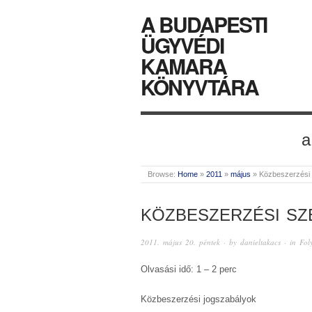
A BUDAPESTI
ÜGYVÉDI
KAMARA
KÖNYVTÁRA
a
Browse:
Home
»
2011
»
május
»
Közbeszerzési
KÖZBESZERZÉSI SZE
2011. május 20. péntek
· by
danieltakacs
· in
Fol
Olvasási idő: 1 – 2 perc
Közbeszerzési jogszabályok