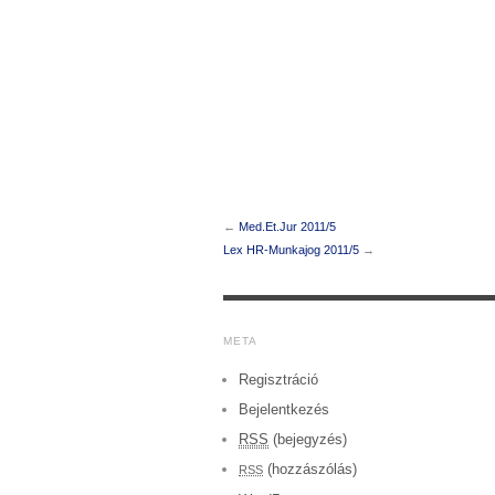
←
Med.Et.Jur 2011/5
Lex HR-Munkajog 2011/5
→
META
Regisztráció
Bejelentkezés
RSS
(bejegyzés)
(hozzászólás)
RSS