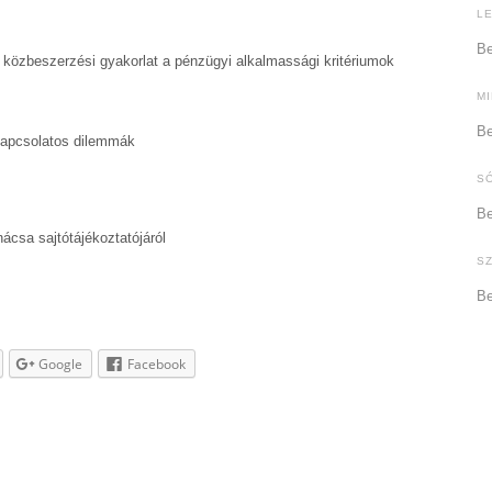
L
Be
i közbeszerzési gyakorlat a pénzügyi alkalmassági kritériumok
M
Be
kapcsolatos dilemmák
S
Be
csa sajtótájékoztatójáról
S
Be
Google
Facebook