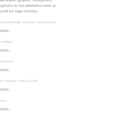
akirodalom gyűjtése, feldolgozása,
gőrzése és hozzáférhetővé tétele az
yvédi kar tagjai számára.
 LEGFRISSEBB MAGYAR KÖZLÖNYÖK
töltés...
OJTÁROK
töltés...
SZER.INT
töltés...
OGI FÓRUM PUBLIKÁCIÓK
töltés...
OGIQ
töltés...