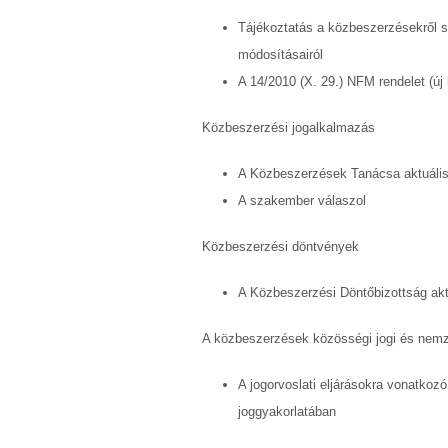
Tájékoztatás a közbeszerzésekről sz
módosításairól
A 14/2010 (X. 29.) NFM rendelet (új 
Közbeszerzési jogalkalmazás
A Közbeszerzések Tanácsa aktuális 
A szakember válaszol
Közbeszerzési döntvények
A Közbeszerzési Döntőbizottság akt
A közbeszerzések közösségi jogi és nemze
A jogorvoslati eljárásokra vonatko
joggyakorlatában