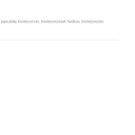
,
jogszabály
,
közbeszerzés
,
Közbeszerzések Tanácsa
,
Közbeszerzési