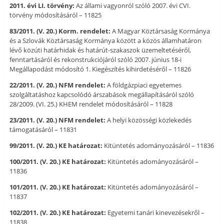
2011. évi LI. törvény:
Az állami vagyonról szóló 2007. évi CVI.
törvény módosításáról – 11825
83/2011. (V. 20.) Korm. rendelet:
A Magyar Köztársaság Kormánya
és a Szlovák Köztársaság Kormánya között a közös államhatáron
lévő közúti határhidak és határút-szakaszok üzemeltetéséről,
fenntartásáról és rekonstrukciójáról szóló 2007. június 18-i
Megállapodást módosító 1. Kiegészítés kihirdetéséről – 11826
22/2011. (V. 20.) NFM rendelet:
A földgázpiaci egyetemes
szolgáltatáshoz kapcsolódó árszabások megállapításáról szóló
28/2009. (VI. 25.) KHEM rendelet módosításáról – 11828
23/2011. (V. 20.) NFM rendelet:
A helyi közösségi közlekedés
támogatásáról – 11831
99/2011. (V. 20.) KE határozat:
Kitüntetés adományozásáról – 11836
100/2011. (V. 20.) KE határozat:
Kitüntetés adományozásáról –
11836
101/2011. (V. 20.) KE határozat:
Kitüntetés adományozásáról –
11837
102/2011. (V. 20.) KE határozat:
Egyetemi tanári kinevezésekről –
11838