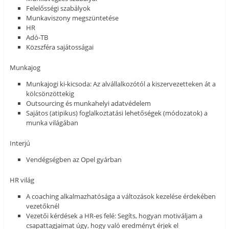
Felelősségi szabályok
Munkaviszony megszüntetése
HR
Adó-TB
Közszféra sajátosságai
Munkajog
Munkajogi ki-kicsoda: Az alvállalkozótól a kiszervezetteken át a
kölcsönzöttekig
Outsourcing és munkahelyi adatvédelem
Sajátos (atipikus) foglalkoztatási lehetőségek (módozatok) a
munka világában
Interjú
Vendégségben az Opel gyárban
HR világ
A coaching alkalmazhatósága a változások kezelése érdekében
vezetőknél
Vezetői kérdések a HR-es felé: Segíts, hogyan motiváljam a
csapattagjaimat úgy, hogy való eredményt érjek el