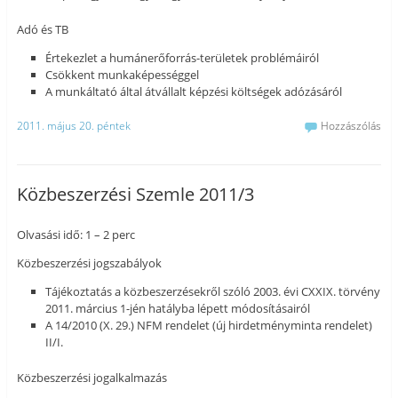
Adó és TB
Értekezlet a humánerőforrás-területek problémáiról
Csökkent munkaképességgel
A munkáltató által átvállalt képzési költségek adózásáról
2011. május 20. péntek
Hozzászólás
Közbeszerzési Szemle 2011/3
Olvasási idő: 1 – 2 perc
Közbeszerzési jogszabályok
Tájékoztatás a közbeszerzésekről szóló 2003. évi CXXIX. törvény
2011. március 1-jén hatályba lépett módosításairól
A 14/2010 (X. 29.) NFM rendelet (új hirdetményminta rendelet)
II/I.
Közbeszerzési jogalkalmazás