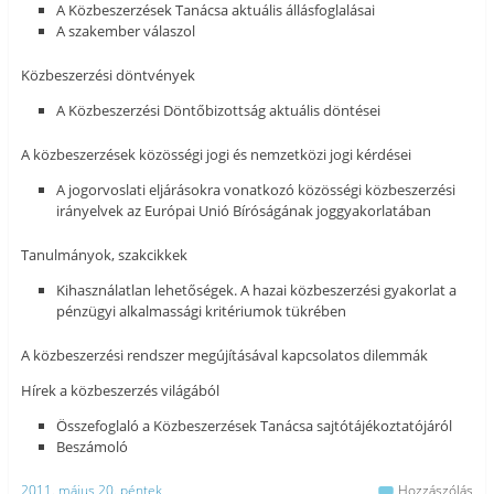
A Közbeszerzések Tanácsa aktuális állásfoglalásai
A szakember válaszol
Közbeszerzési döntvények
A Közbeszerzési Döntőbizottság aktuális döntései
A közbeszerzések közösségi jogi és nemzetközi jogi kérdései
A jogorvoslati eljárásokra vonatkozó közösségi közbeszerzési
irányelvek az Európai Unió Bíróságának joggyakorlatában
Tanulmányok, szakcikkek
Kihasználatlan lehetőségek. A hazai közbeszerzési gyakorlat a
pénzügyi alkalmassági kritériumok tükrében
A közbeszerzési rendszer megújításával kapcsolatos dilemmák
Hírek a közbeszerzés világából
Összefoglaló a Közbeszerzések Tanácsa sajtótájékoztatójáról
Beszámoló
2011. május 20. péntek
Hozzászólás