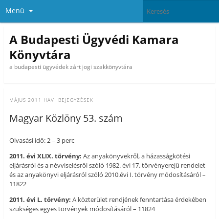
Menü
A Budapesti Ügyvédi Kamara
Könyvtára
a budapesti ügyvédek zárt jogi szakkönyvtára
MÁJUS 2011
HAVI BEJEGYZÉSEK
Magyar Közlöny 53. szám
Olvasási idő: 2 – 3 perc
2011. évi XLIX. törvény:
Az anyakönyvekről, a házasságkötési
eljárásról és a névviselésről szóló 1982. évi 17. törvényerejű rendelet
és az anyakönyvi eljárásról szóló 2010.évi I. törvény módosításáról –
11822
2011. évi L. törvény:
A közterület rendjének fenntartása érdekében
szükséges egyes törvények módosításáról – 11824