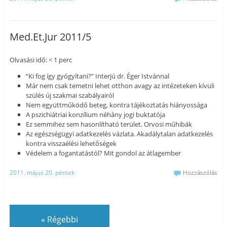
Med.Et.Jur 2011/5
Olvasási idő: < 1 perc
“Ki fog így gyógyítani?” Interjú dr. Éger Istvánnal
Már nem csak temetni lehet otthon avagy az intézeteken kívüli
szülés új szakmai szabályairól
Nem együttműködő beteg, kontra tájékoztatás hiányossága
A pszichiátriai konzílium néhány jogi buktatója
Ez semmihez sem hasonlítható terület. Orvosi műhibák
Az egészségügyi adatkezelés vázlata. Akadálytalan adatkezelés
kontra visszaélési lehetőségek
Védelem a fogantatástól? Mit gondol az átlagember
2011. május 20. péntek
Hozzászólás
«
Régebbi