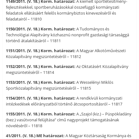
1149/2011. (V. 18.) Korm. határozat:
A kiemelt sportlétesítmény-
fejlesztésekkel, sportberuházásokkal összefüggő kormányzati
feladatok ellátásáért felelős kormánybiztos kinevezéséről és
feladatairól – 11810
1150/2011. (V. 18.) Korm. határozat:
A Tudományos és
Technológiai Alapítvány közhasznú nonprofit gazdasági társasággá
történő átalakításáról – 11811
1151/2011. (V. 18.) Korm. határozat:
A Magyar Alkotóművészeti
Közalapítvány megszüntetéséről – 11812
1152/2011. (V. 18.) Korm. határozat:
Az Oktatásért Közalapítvány
megszüntetéséről – 11814
1153/2011. (V. 18.) Korm. határozat:
A Wesselényi Miklós
Sportközalapítvány megszüntetéséről – 11815
1154/2011. (V. 18.) Korm. határozat:
A rendkívüli kormányzati
intézkedések előirányzatból történő átcsoportosításról – 11817
1155/2011. (V. 18.) Korm. határozat:
A „Szajol (kiz.) – Püspökladány
(bez.) vasútvonal felújítása” című nagyprojekt támogatásának
növeléséről – 11818
41/2011. (V. 18.) ME határozat:
A Magyar Köztársaság Kormánya és