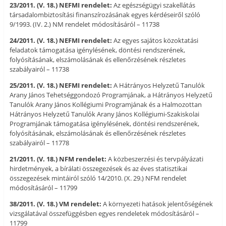
23/2011. (V. 18.) NEFMI rendelet:
Az egészségügyi szakellátás
társadalombiztosítási finanszírozásának egyes kérdéseiről szóló
9/1993. (IV. 2.) NM rendelet módosításáról – 11738
24/2011. (V. 18.) NEFMI rendelet:
Az egyes sajátos közoktatási
feladatok támogatása igénylésének, döntési rendszerének,
folyósításának, elszámolásának és ellenőrzésének részletes
szabályairól – 11738
25/2011. (V. 18.) NEFMI rendelet:
A Hátrányos Helyzetű Tanulók
Arany János Tehetséggondozó Programjának, a Hátrányos Helyzetű
Tanulók Arany János Kollégiumi Programjának és a Halmozottan
Hátrányos Helyzetű Tanulók Arany János Kollégiumi-Szakiskolai
Programjának támogatása igénylésének, döntési rendszerének,
folyósításának, elszámolásának és ellenőrzésének részletes
szabályairól – 11778
21/2011. (V. 18.) NFM rendelet:
A közbeszerzési és tervpályázati
hirdetmények, a bírálati összegezések és az éves statisztikai
összegezések mintáiról szóló 14/2010. (X. 29.) NFM rendelet
módosításáról – 11799
38/2011. (V. 18.) VM rendelet:
A környezeti hatások jelentőségének
vizsgálatával összefüggésben egyes rendeletek módosításáról –
11799