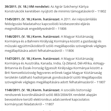
39/2011. (V. 18.) VM rendelet:
Az Agrár Széchenyi Kártya
Konstrukciók keretében nyújtott de minimis támogatásokról – 11802
1145/2011. (V. 18.) Korm. határozat:
A 2011. évi népszámlálás
feldolgozási feladataihoz kapcsolódó közbeszerzési eljárás
megindításának engedélyezéséről – 11806
1146/2011. (V. 18.) Korm. határozat:
A Magyar Köztársaság
Kormánya és a Bahreini Királyság Kormánya között a gazdasági és
műszaki együttműködésről szóló megállapodás szövegének végleges
megállapítására adott felhatalmazásról – 11806
1147/2011. (V. 18.) Korm. határozat:
A Magyar Köztársaság
Kormánya és Ausztrália, Kanada, India, Új-Zéland, Dél-Afrika, ésNagy-
Britannia és Észak-Írország Egyesült Királysága Kormányai között a
Brit Nemzetközösség fegyveres erőinek tagjai Magyar Köztársaság
területén található hadisírjainak gondozásáról szóló Megállapodás
szövegének végleges megállapítására adott felhatalmazásról – 11807
1148/2011. (V. 18.) Korm. határozat:
A szociális biztonsági
rendszerek koordinálásáról szóló 883/2004/EK rendelet alapján
bevezetésre kerülő elektronikus adatcserével kapcsolatos
kormányzati feladatokról – 11807