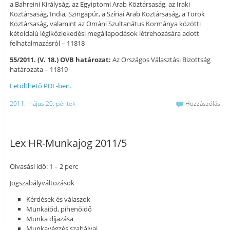
a Bahreini Királyság, az Egyiptomi Arab Köztársaság, az Iraki
Köztársaság, India, Szingapúr, a Szíriai Arab Köztársaság, a Török
Köztársaság, valamint az Ománi Szultanátus Kormánya közötti
kétoldalú légiközlekedési megállapodások létrehozására adott
felhatalmazásról – 11818
55/2011. (V. 18.) OVB határozat:
Az Országos Választási Bizottság
határozata – 11819
Letölthető PDF-ben.
2011. május 20. péntek
Hozzászólás
Lex HR-Munkajog 2011/5
Olvasási idő: 1 – 2 perc
Jogszabályváltozások
Kérdések és válaszok
Munkaiőd, pihenőidő
Munka díjazása
Munkavégzés szabályai