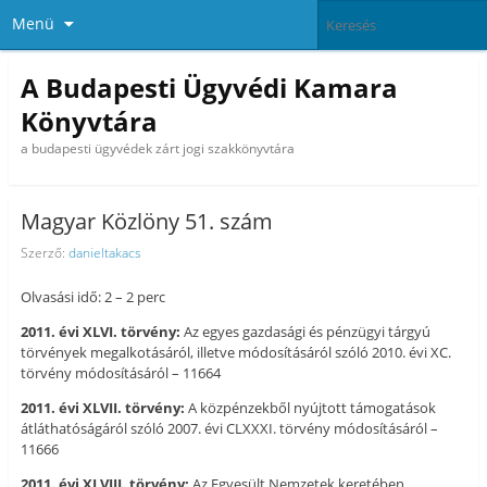
Menü
A Budapesti Ügyvédi Kamara
Könyvtára
a budapesti ügyvédek zárt jogi szakkönyvtára
Magyar Közlöny 51. szám
Szerző:
danieltakacs
Olvasási idő: 2 – 2 perc
2011. évi XLVI. törvény:
Az egyes gazdasági és pénzügyi tárgyú
törvények megalkotásáról, illetve módosításáról szóló 2010. évi XC.
törvény módosításáról – 11664
2011. évi XLVII. törvény:
A közpénzekből nyújtott támogatások
átláthatóságáról szóló 2007. évi CLXXXI. törvény módosításáról –
11666
2011. évi XLVIII. törvény:
Az Egyesült Nemzetek keretében,