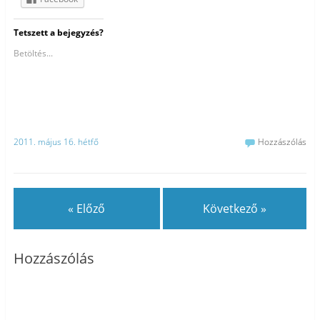
Tetszett a bejegyzés?
Betöltés...
2011. május 16. hétfő
Hozzászólás
« Előző
Következő »
Hozzászólás