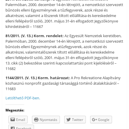
Palermóban, 2000. december 14-én létrejött, a nemzetközi szervezett
bűnözés elleni Egyezménynek a tűzfegyverek, azok részei és
alkatrészei, valamint a lőszerek tiltott előállítása és kereskedelme
elleni fellépésről szóló, 2001. május 31-én elfogadott Jegyzőkönyve
kihirdetéséről – 11667
81/2011. (V. 13.) Korm. rendelet:
Az Egyesült Nemzetek keretében,
Palermóban, 2000. december 14-én létrejött, a nemzetközi szervezett
bűnözés elleni Egyezménynek atűzfegyverek, azok részei és
alkatrészei, valamintalőszerek tiltott előállítása és kereskedelme
elleni fellépésről szóló, 2001. május 31-én elfogadott Jegyzőkönyve
13. cikk (2) bekezdése szerinti kapcsolattartási pont kijelöléséről –
11682
1144/2011. (V. 13.) Korm. határozat:
A Pro Rekreatione Alapítvány
közhasznú nonprofit gazdasági társasággá történő átalakításáról –
11683
Letölthető PDF-ben.
Megosztás:
Email
Nyomtatás
Twitter
Google
Facebook