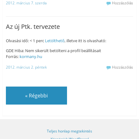
2012. március 7. szerda
Hozzászólás
Az új Ptk. tervezete
Olvasási idő: < 1 perc
Letölthető
, illetve itt is olvasható:
GDE Hiba: Nem sikerült betölteni a profil beállításait
Forrás:
kormany.hu
2012. március 2. péntek
Hozzászólás
«
Régebbi
Teljes honlap megtekintés