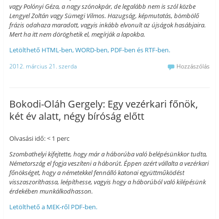
vagy Polónyi Géza, a nagy szónokpár, de legalább nem is szól közbe
Lengyel Zoltán vagy Sümegi Vilmos. Hazugság, képmutatás, bömbölő
frázis odahaza maradott, vagyis inkább elvonult az újságok hasábjaira.
Mert ha itt nem döröghetik el, megírják a lapokba.
Letölthető HTML-ben, WORD-ben, PDF-ben és RTF-ben.
2012. március 21. szerda
Hozzászólás
Bokodi-Oláh Gergely: Egy vezérkari főnök,
két év alatt, négy bíróság előtt
Olvasási idő: < 1 perc
Szombathelyi kifejtette, hogy már a háborúba való belépésünkkor tudta,
Németország el fogja veszíteni a háborút. Éppen azért vállalta a vezérkari
főnökséget, hogy a németekkel fennálló katonai együttműködést
visszaszoríthassa, leépíthesse, vagyis hogy a háborúból való kilépésünk
érdekében munkálkodhasson.
Letölthető a MEK-ről PDF-ben.