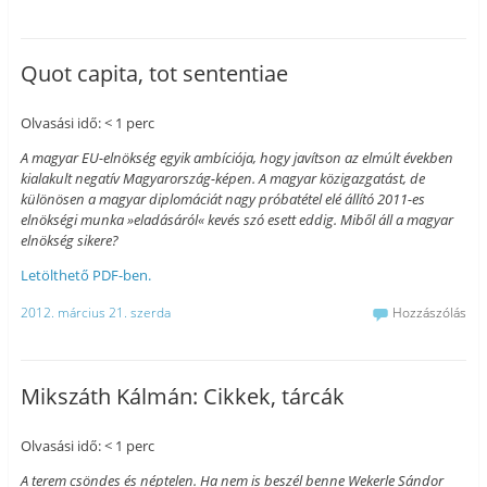
Quot capita, tot sententiae
Olvasási idő: < 1 perc
A magyar EU-elnökség egyik ambíciója, hogy javítson az elmúlt években
kialakult negatív Magyarország-képen. A magyar közigazgatást, de
különösen a magyar diplomáciát nagy próbatétel elé állító 2011-es
elnökségi munka »eladásáról« kevés szó esett eddig. Miből áll a magyar
elnökség sikere?
Letölthető PDF-ben.
2012. március 21. szerda
Hozzászólás
Mikszáth Kálmán: Cikkek, tárcák
Olvasási idő: < 1 perc
A terem csöndes és néptelen. Ha nem is beszél benne Wekerle Sándor