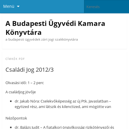
Menü
A Budapesti Ügyvédi Kamara
Könyvtára
a budapesti ügyvédek zárt jogi szakkönyvtára
CÍMKÉK
PDF
Családi Jog 2012/3
Olvasási idő: 1 – 2 perc
A családjog jövője
dr. Jakab Nóra: Cselekvőképesség az új Ptk. Javaslatban –
egytized rész, ami látszik és kilenctized, ami mögötte van
Nézőpontok
dr. Balázs Judit – A fiatalkori öngyilkosság rizikótényezői és