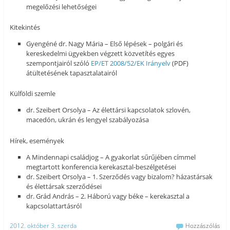
megelőzési lehetőségei
Kitekintés
Gyengéné dr. Nagy Mária – Első lépések – polgári és
kereskedelmi ügyekben végzett közvetítés egyes
szempontjairól szóló
EP/ET 2008/52/EK Irányelv
(PDF)
átültetésének tapasztalatairól
Külföldi szemle
dr. Szeibert Orsolya – Az élettársi kapcsolatok szlovén,
macedón, ukrán és lengyel szabályozása
Hírek, események
A Mindennapi családjog – A gyakorlat sűrűjében címmel
megtartott konferencia kerekasztal-beszélgetései
dr. Szeibert Orsolya – 1. Szerződés vagy bizalom? házastársak
és élettársak szerződései
dr. Grád András – 2. Háború vagy béke – kerekasztal a
kapcsolattartásról
2012. október 3. szerda
Hozzászólás