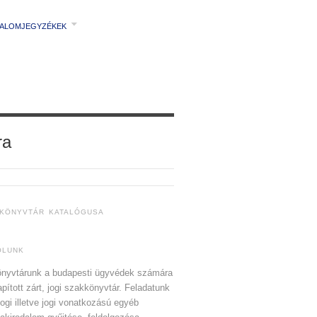
TALOMJEGYZÉKEK
ra
 KÖNYVTÁR KATALÓGUSA
ÓLUNK
nyvtárunk a budapesti ügyvédek számára
apított zárt, jogi szakkönyvtár. Feladatunk
jogi illetve jogi vonatkozású egyéb