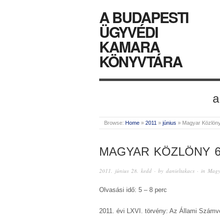
A BUDAPESTI
ÜGYVÉDI
KAMARA
KÖNYVTÁRA
a
Browse:
Home
»
2011
»
június
»
Magyar Közlön
MAGYAR KÖZLÖNY 6
2011. június 28. kedd
· by
danieltakacs
· in
Magy
Olvasási idő: 5 – 8 perc
2011. évi LXVI. törvény: Az Állami Szám