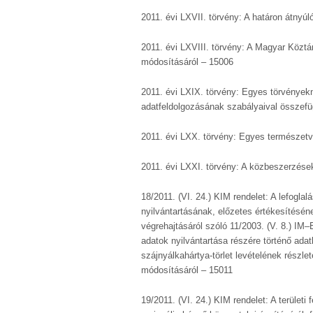
2011. évi LXVII. törvény: A határon átnyúl
2011. évi LXVIII. törvény: A Magyar Köztá
módosításáról – 15006
2011. évi LXIX. törvény: Egyes törvényekn
adatfeldolgozásának szabályaival összef
2011. évi LXX. törvény: Egyes természetv
2011. évi LXXI. törvény: A közbeszerzése
18/2011. (VI. 24.) KIM rendelet: A lefoglal
nyilvántartásának, előzetes értékesítésé
végrehajtásáról szóló 11/2003. (V. 8.) IM
adatok nyilvántartása részére történő adat
szájnyálkahártya-törlet levételének részlet
módosításáról – 15011
19/2011. (VI. 24.) KIM rendelet: A területi