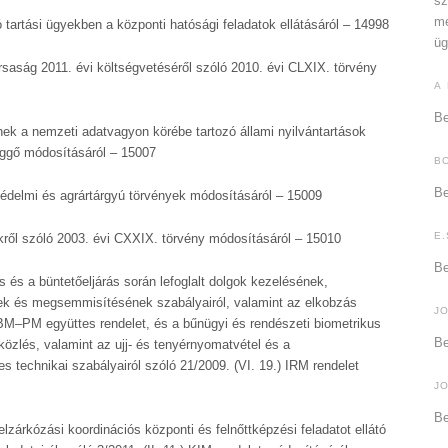
sz
me
ó tartási ügyekben a központi hatósági feladatok ellátásáról – 14998
üg
rsaság 2011. évi költségvetéséről szóló 2010. évi CLXIX. törvény
A
Be
ek a nemzeti adatvagyon körébe tartozó állami nyilvántartások
üggő módosításáról – 15007
B
Be
édelmi és agrártárgyú törvények módosításáról – 15009
E.
kről szóló 2003. évi CXXIX. törvény módosításáról – 15010
Be
ás és a büntetőeljárás során lefoglalt dolgok kezelésének,
nek és megsemmisítésének szabályairól, valamint az elkobzás
J
–BM–PM együttes rendelet, és a bűnügyi és rendészeti biometrikus
Be
közlés, valamint az ujj- és tenyérnyomatvétel és a
es technikai szabályairól szóló 21/2009. (VI. 19.) IRM rendelet
J
Be
 felzárkózási koordinációs központi és felnőttképzési feladatot ellátó