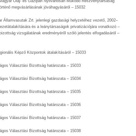
 Magyar Olaj- és Gázipari Nyilvánosan Működő Részvénytársaság
történő megvásárlásának jóváhagyásáról – 15032
r Államvasutak Zrt. jelenlegi gazdasági helyzetéhez vezető, 2002–
ezetátalakítására és a leánytársaságok privatizációjára vonatkozó –
óbizottság vizsgálatának eredményéről szóló jelentés elfogadásáról –
egionális Képző Központok átalakításáról – 15033
zágos Választási Bizottság határozata – 15033
zágos Választási Bizottság határozata – 15034
zágos Választási Bizottság határozata – 15035
zágos Választási Bizottság határozata – 15036
zágos Választási Bizottság határozata – 15037
zágos Választási Bizottság határozata – 15038