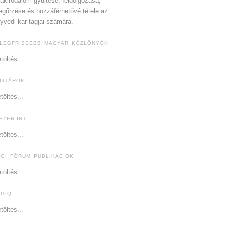
akirodalom gyűjtése, feldolgozása,
gőrzése és hozzáférhetővé tétele az
yvédi kar tagjai számára.
 LEGFRISSEBB MAGYAR KÖZLÖNYÖK
töltés...
OJTÁROK
töltés...
SZER.INT
töltés...
OGI FÓRUM PUBLIKÁCIÓK
töltés...
OGIQ
töltés...