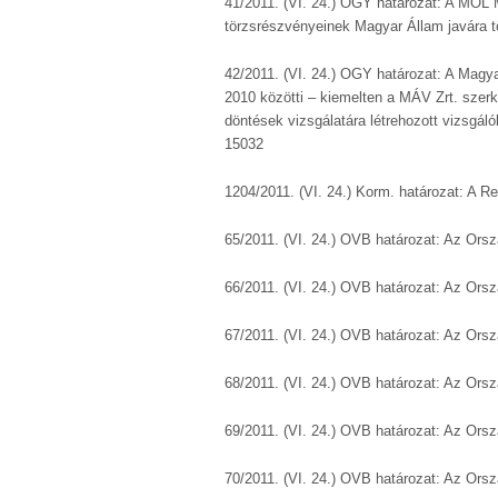
41/2011. (VI. 24.) OGY határozat: A MOL
törzsrészvényeinek Magyar Állam javára 
42/2011. (VI. 24.) OGY határozat: A Magya
2010 közötti – kiemelten a MÁV Zrt. szerk
döntések vizsgálatára létrehozott vizsgál
15032
1204/2011. (VI. 24.) Korm. határozat: A R
65/2011. (VI. 24.) OVB határozat: Az Ors
66/2011. (VI. 24.) OVB határozat: Az Ors
67/2011. (VI. 24.) OVB határozat: Az Ors
68/2011. (VI. 24.) OVB határozat: Az Ors
69/2011. (VI. 24.) OVB határozat: Az Ors
70/2011. (VI. 24.) OVB határozat: Az Ors