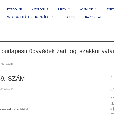
KEZDŐLAP
KATALÓGUS
HÍREK
AJÁNLÓK
TAR
SZOLGÁLTATÁSOK, HASZNÁLAT
RÓLUNK
KAPCSOLAT
 budapesti ügyvédek zárt jogi szakkönyvtá
y 69. szám
A
9. SZÁM
ar Közlöny
R
Kö
al
a 
vevőszékről – 14984