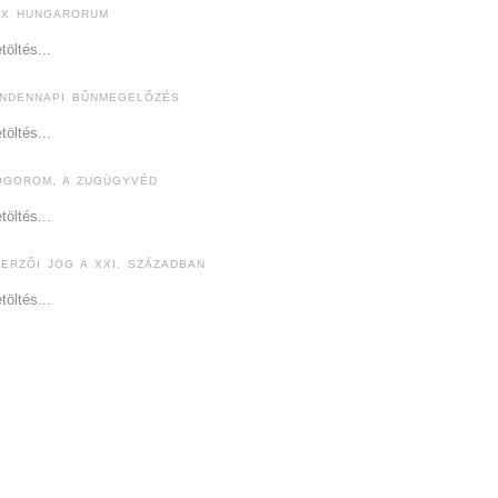
EX HUNGARORUM
töltés...
INDENNAPI BŰNMEGELŐZÉS
töltés...
ÓGOROM, A ZUGÜGYVÉD
töltés...
ZERZŐI JOG A XXI. SZÁZADBAN
töltés...