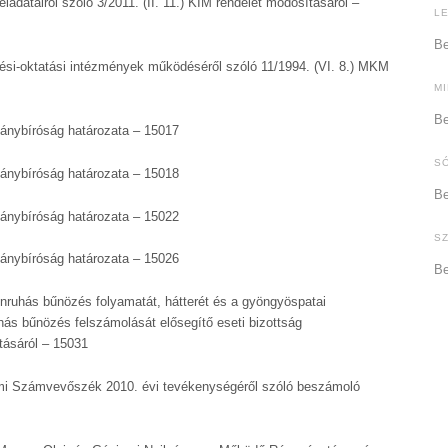
eladatairól szóló 3/2011. (II. 11.) KIM rendelet módosításáról –
L
Be
lési-oktatási intézmények működéséről szóló 11/1994. (VI. 8.) MKM
M
Be
mánybíróság határozata – 15017
S
mánybíróság határozata – 15018
Be
mánybíróság határozata – 15022
S
mánybíróság határozata – 15026
Be
enruhás bűnözés folyamatát, hátterét és a gyöngyöspatai
hás bűnözés felszámolását elősegítő eseti bizottság
tásáról – 15031
lami Számvevőszék 2010. évi tevékenységéről szóló beszámoló