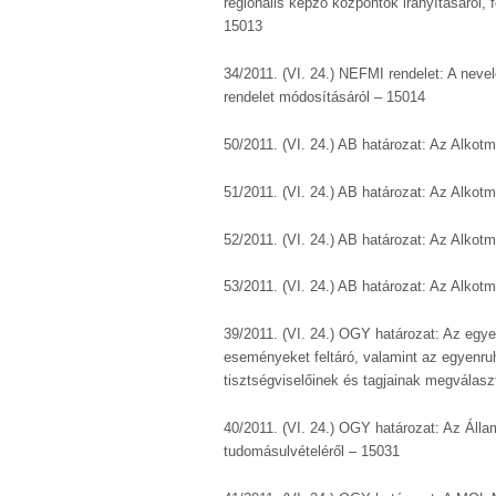
regionális képző központok irányításáról, f
15013
34/2011. (VI. 24.) NEFMI rendelet: A neve
rendelet módosításáról – 15014
50/2011. (VI. 24.) AB határozat: Az Alkot
51/2011. (VI. 24.) AB határozat: Az Alkot
52/2011. (VI. 24.) AB határozat: Az Alkot
53/2011. (VI. 24.) AB határozat: Az Alkot
39/2011. (VI. 24.) OGY határozat: Az egy
eseményeket feltáró, valamint az egyenru
tisztségviselőinek és tagjainak megválasz
40/2011. (VI. 24.) OGY határozat: Az Ál
tudomásulvételéről – 15031