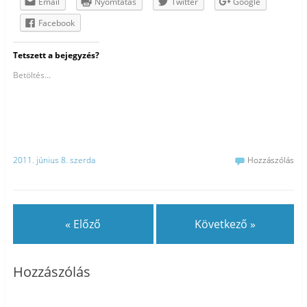
Email
Nyomtatás
Twitter
Google
Facebook
Tetszett a bejegyzés?
Betöltés...
2011. június 8. szerda
Hozzászólás
« Előző
Következő »
Hozzászólás