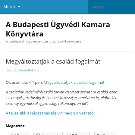
Menü
A Budapesti Ügyvédi Kamara
Könyvtára
a budapesti ügyvédek zárt jogi szakkönyvtára
Megváltoztatják a család fogalmát
Szerző:
danieltakacs
Olvasási idő: < 1 perc
Megváltoztatják a család fogalmát
A családok védelméről szóló törvénytervezet szerint “a család azon
személyek gazdasági és érzelmi közössége, amelyben legalább két
személy egymással egyenesági rokonságban áll”.
A teljes cikk a Népszabadság Online-on olvasható.
Megosztás: