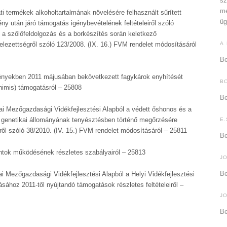
sz
me
i termékek alkoholtartalmának növelésére felhasznált sűrített
üg
ny után járó támogatás igénybevételének feltételeiről szóló
t a szőlőfeldolgozás és a borkészítés során keletkező
lezettségről szóló 123/2008. (IX. 16.) FVM rendelet módosításáról
A
Be
ényekben 2011 májusában bekövetkezett fagykárok enyhítését
B
nimis) támogatásról – 25808
Be
i Mezőgazdasági Vidékfejlesztési Alapból a védett őshonos és a
k genetikai állományának tenyésztésben történő megőrzésére
E.
ről szóló 38/2010. (IV. 15.) FVM rendelet módosításáról – 25811
Be
tok működésének részletes szabályairól – 25813
J
Be
 Mezőgazdasági Vidékfejlesztési Alapból a Helyi Vidékfejlesztési
ához 2011-től nyújtandó támogatások részletes feltételeiről –
J
Be