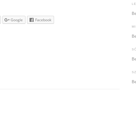
L
Be
Google
Facebook
M
Be
S
Be
S
Be