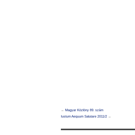
←
Magyar Közlöny 89. szám
Iustum Aequum Salutare 2011/2
→