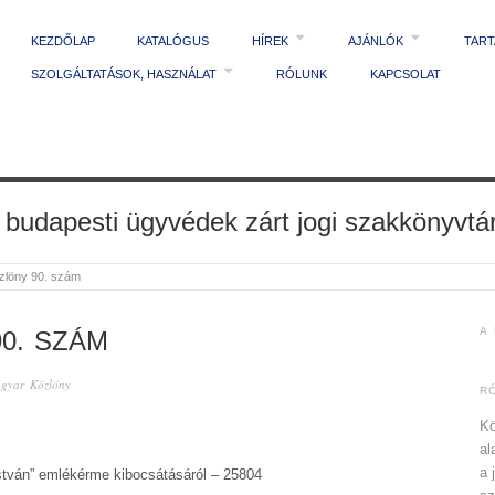
KEZDŐLAP
KATALÓGUS
HÍREK
AJÁNLÓK
TAR
SZOLGÁLTATÁSOK, HASZNÁLAT
RÓLUNK
KAPCSOLAT
 budapesti ügyvédek zárt jogi szakkönyvtá
zlöny 90. szám
A
0. SZÁM
gyar Közlöny
R
Kö
al
a 
stván” emlékérme kibocsátásáról – 25804