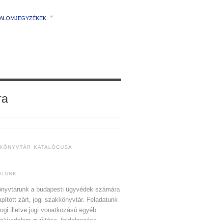
TALOMJEGYZÉKEK
ra
 KÖNYVTÁR KATALÓGUSA
ÓLUNK
nyvtárunk a budapesti ügyvédek számára
apított zárt, jogi szakkönyvtár. Feladatunk
jogi illetve jogi vonatkozású egyéb