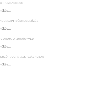
EX HUNGARORUM
töltés...
INDENNAPI BŰNMEGELŐZÉS
töltés...
ÓGOROM, A ZUGÜGYVÉD
töltés...
ZERZŐI JOG A XXI. SZÁZADBAN
töltés...