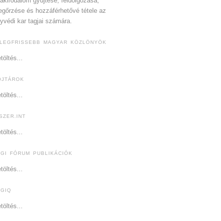
akirodalom gyűjtése, feldolgozása,
gőrzése és hozzáférhetővé tétele az
yvédi kar tagjai számára.
 LEGFRISSEBB MAGYAR KÖZLÖNYÖK
töltés...
OJTÁROK
töltés...
SZER.INT
töltés...
OGI FÓRUM PUBLIKÁCIÓK
töltés...
OGIQ
töltés...