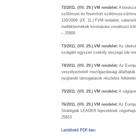
72/2011. (VII. 29.) VM rendelet:
A borászat
szőlőmust és finomított szőlőmust-sűrítmé
120/2008. (IX. 11.) FVM rendelet, valamin
melléktermékek kivonására vonatkozó köte
– 25806
73/2011. (VII. 29.) VM rendelet:
Az ültetv
szolgáló egyszeri csekély összegű (de mi
74/2011. (VII. 29.) VM rendelet:
Az Európa
veszélyeztetett mezőgazdasági állatfajtá
nyújtandó támogatások részletes feltételei
75/2011. (VII. 29.) VM rendelet:
A vágópon
76/2011. (VII. 29.) VM rendelet:
Az Európai
Stratégiák LEADER fejezetének végrehajtás
25815
Letölthető PDF-ben.