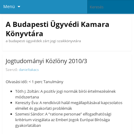
Menü
A Budapesti Ügyvédi Kamara
Könyvtára
a budapesti ügyvédek zárt jogi szakkönyvtára
Jogtudományi Közlöny 2010/3
Szerző:
danieltakacs
Olvasási idő: < 1 perc Tanulmány
Tóth J. Zoltán: A pozitív jogi normák bírói értelmezésének
módszertana
Kereszty Éva: A rendkívüli halál megállapításával kapcsolatos
elmélet és gyakorlati problémák
Szemesi Sándor: A “ratione personae” elfogadhatósági
kritérium vizsgálata az Emberi Jogok Európai Bírósága
gyakorlatában