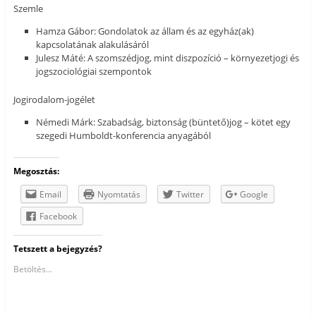
Szemle
Hamza Gábor: Gondolatok az állam és az egyház(ak)
kapcsolatának alakulásáról
Julesz Máté: A szomszédjog, mint diszpozíció – környezetjogi és
jogszociológiai szempontok
Jogirodalom-jogélet
Némedi Márk: Szabadság, biztonság (büntető)jog – kötet egy
szegedi Humboldt-konferencia anyagából
Megosztás:
Email
Nyomtatás
Twitter
Google
Facebook
Tetszett a bejegyzés?
Betöltés...