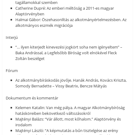
tagállamokkal szemben
Catherine Dupré: Az emberi méltóság a 2011-es magyar
Alaptörvényben
Halmai Gábor: Öszehasonlítás az alkotmányértelmezésben. Az
alkotmányos eszmék migrációja
Interjú
“… ilyen kiterjedt kinevezési jogkört soha nem igényeltem” –
Baka Andrással, a Legfelsőbb Bíróság volt elnökével Fleck
Zoltán beszélget
Fórum
Az alkotmánybíráskodás jövője. Hanák András, Kovács Kriszta,
Somody Bernadette – Vissy Beatrix, Bencze Mátyás
Dokumentum és kommentár
Kelemen Katalin: Van még pálya. A magyar Alkotmánybíróság
hatásköreiben bekövetkező változásokról
Majtényi Balázs: “Vár állott, most kőhalom.” Alaptörvény és
irodalom
Majtényi László: “A képmutatás a bűn tisztelgése az erény