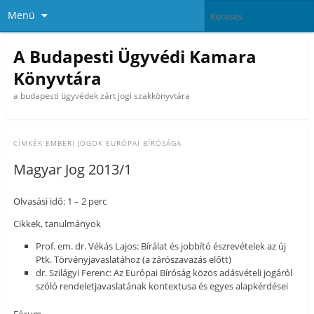
Menü
A Budapesti Ügyvédi Kamara
Könyvtára
a budapesti ügyvédek zárt jogi szakkönyvtára
CÍMKÉK
EMBERI JOGOK EURÓPAI BÍRÓSÁGA
Magyar Jog 2013/1
Olvasási idő: 1 – 2 perc
Cikkek, tanulmányok
Prof. em. dr. Vékás Lajos: Bírálat és jobbító észrevételek az új
Ptk. Törvényjavaslatához (a zárószavazás előtt)
dr. Szilágyi Ferenc: Az Európai Bíróság közös adásvételi jogáról
szóló rendeletjavaslatának kontextusa és egyes alapkérdései