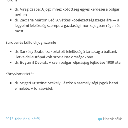
Fórum
dr. Virág Csaba: A jogcímhez kötöttség egyes kérdései a polgári
perben
dr. Zaccaria Márton Leó: A vétkes kötelezettségszegés ára — a
fegyelmi felelősség szerepe a gazdasági munkajogban régen és
most
Európai és külföldi jogi szemle
dr. Sárközy Szabolcs: korlátolt felelősségű társaság a balkáni,
illetve dél-európai volt szocialista országokban
dr. Bogumil Dvorák: A cseh polgári eljárásjog fejlődése 1989 óta
Könyvismertetés
dr. Szigeti Krisztina: Székely László: A személyiségi jogok hazai
elmélete. A forrásvidék
2013. február 4. hétfő
Hozzászólás