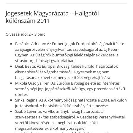
Jogesetek Magyarázata – Hallgatói
különszám 2011
Olvasási idő: 2 – 3 perc
Becánics Adrienn: Az Emberi Jogok Európai bíróságának ítélete
az újságírói véleménynyilvánítás szabadságáról az Uj Péter-
ügyben. Az újságírók büntetőjogi felelősségének kérdései a
strasbourgi bírósági gyakorlatban
Deák Beáta: Az Európai Bíróság ítélete külföldi határozatok
elismeréséről és végrehajtásáról. A gyermek meg nem
hallgatásának következménye az ítélet végrehajtására
Mikola Orsolya Irén: Az Európai Bíróság ítélete az internetes
személyiségi jogi jogsértésekről. Két ügy, egy precedens értékű
döntés
Sinka Regina: Az Alkotmánybíróság határozata a 2004. évi külön
juttatásokról. A hatáskörszűkítő szabály értelmezése
Szabó Levente: Az Alkotmánybíróság határozata a
szervezetátalakítás szabadságáról. A Gazdasági Versenyhivatal
vezetői kinevezésének, megbízatásuk idő előtti
megszüntetésének alkotmányosságáról