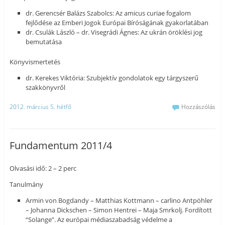
dr. Gerencsér Balázs Szabolcs: Az amicus curiae fogalom
fejlődése az Emberi Jogok Európai Bíróságának gyakorlatában
dr. Csulák László – dr. Visegrádi Ágnes: Az ukrán öröklési jog
bemutatása
Könyvismertetés
dr. Kerekes Viktória: Szubjektív gondolatok egy tárgyszerű
szakkönyvről
2012. március 5. hétfő
Hozzászólás
Fundamentum 2011/4
Olvasási idő: 2 – 2 perc
Tanulmány
Armin von Bogdandy – Matthias Kottmann – carlino Antpöhler
– Johanna Dickschen – Simon Hentrei – Maja Smrkolj. Fordított
“Solange”. Az európai médiaszabadság védelme a