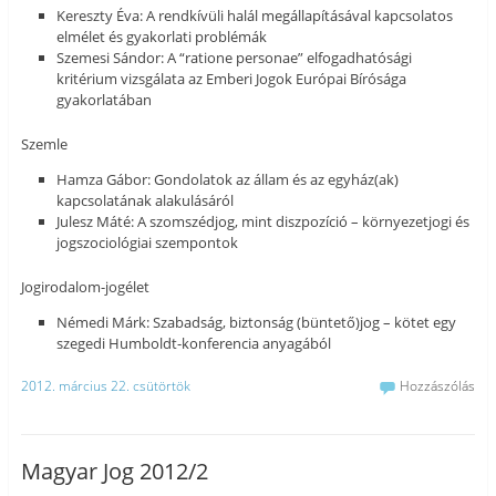
Kereszty Éva: A rendkívüli halál megállapításával kapcsolatos
elmélet és gyakorlati problémák
Szemesi Sándor: A “ratione personae” elfogadhatósági
kritérium vizsgálata az Emberi Jogok Európai Bírósága
gyakorlatában
Szemle
Hamza Gábor: Gondolatok az állam és az egyház(ak)
kapcsolatának alakulásáról
Julesz Máté: A szomszédjog, mint diszpozíció – környezetjogi és
jogszociológiai szempontok
Jogirodalom-jogélet
Némedi Márk: Szabadság, biztonság (büntető)jog – kötet egy
szegedi Humboldt-konferencia anyagából
2012. március 22. csütörtök
Hozzászólás
Magyar Jog 2012/2