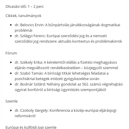
Olvasási idő: 1 – 2 perc
Cikkek, tanulmányok
dr. Belovics Ervin: A bűnpártolás járulékosságának dogmatikai
problémái
dr. Szilágyi Ferenc: Európai szerződési jog és a nemzeti
szerződési jog rendszere: aktuális kontextus és problémakörök
Fórum
dr. Székely Erika: A kérelemtől elállás a fizetési meghagyásos
eljárás megváltozott rendelkezéseiben – közjegyzői szemmel
dr. Szabó Tamás: A bírósági titkár lehetséges feladatai a
pszichiátriai betegek intézeti gyógykezelése során
dr. Bodnár Szilárd: Néhány gondolat az 562. számú végrehajtási
ügyirat borítóról a bírósági ügyintézés szempontjából
Szemle
dr. Czoboly Gergely: Konferencia a közép-európai eljárásjogi
reformokról
Európai és külföldi jogi szemle