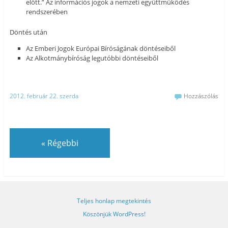
előtt.” Az információs jogok a nemzeti együttműködés
rendszerében
Döntés után
Az Emberi Jogok Európai Bíróságának döntéseiből
Az Alkotmánybíróság legutóbbi döntéseiből
2012. február 22. szerda
Hozzászólás
«
Régebbi
Teljes honlap megtekintés
Köszönjük WordPress!