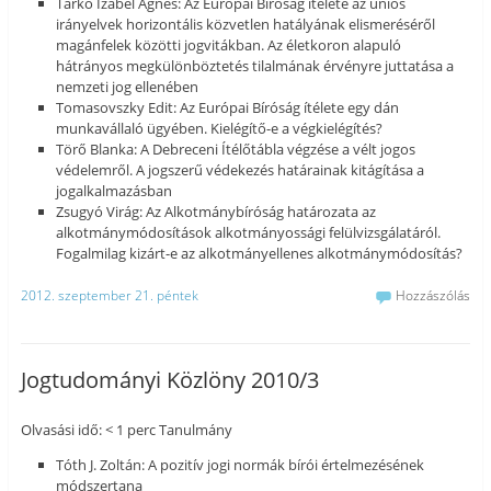
Tarkó Izabel Ágnes: Az Európai Bíróság ítélete az uniós
irányelvek horizontális közvetlen hatályának elismeréséről
magánfelek közötti jogvitákban. Az életkoron alapuló
hátrányos megkülönböztetés tilalmának érvényre juttatása a
nemzeti jog ellenében
Tomasovszky Edit: Az Európai Bíróság ítélete egy dán
munkavállaló ügyében. Kielégítő-e a végkielégítés?
Törő Blanka: A Debreceni Ítélőtábla végzése a vélt jogos
védelemről. A jogszerű védekezés határainak kitágítása a
jogalkalmazásban
Zsugyó Virág: Az Alkotmánybíróság határozata az
alkotmánymódosítások alkotmányossági felülvizsgálatáról.
Fogalmilag kizárt-e az alkotmányellenes alkotmánymódosítás?
2012. szeptember 21. péntek
Hozzászólás
Jogtudományi Közlöny 2010/3
Olvasási idő: < 1 perc Tanulmány
Tóth J. Zoltán: A pozitív jogi normák bírói értelmezésének
módszertana