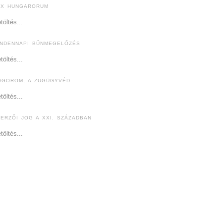
EX HUNGARORUM
töltés...
INDENNAPI BŰNMEGELŐZÉS
töltés...
ÓGOROM, A ZUGÜGYVÉD
töltés...
ZERZŐI JOG A XXI. SZÁZADBAN
töltés...