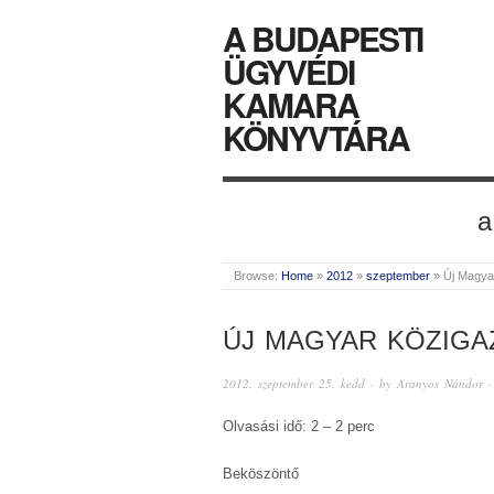
A BUDAPESTI
ÜGYVÉDI
KAMARA
KÖNYVTÁRA
a
Browse:
Home
»
2012
»
szeptember
»
Új Magya
ÚJ MAGYAR KÖZIGAZ
2012. szeptember 25. kedd
· by
Aranyos Nándor
·
Olvasási idő: 2 – 2 perc
Beköszöntő