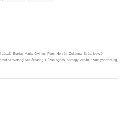
ki László
,
Bordás Mária
,
Gyimesi Péter
,
Horváth Zoltánnal
,
járás
,
jegyző
,
émet Szövetségi Köztársaság
,
Rúzsa Ágnes
,
Somogyi Árpád
,
szabálysértési jog
,