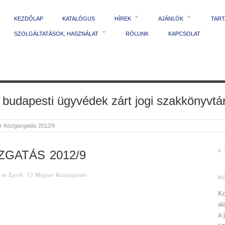
KEZDŐLAP
KATALÓGUS
HÍREK
AJÁNLÓK
TAR
SZOLGÁLTATÁSOK, HASZNÁLAT
RÓLUNK
KAPCSOLAT
 budapesti ügyvédek zárt jogi szakkönyvtá
r Közigazgatás 2012/9
A
GATÁS 2012/9
 in
Egyéb
,
Új Magyar Közigazgatás
R
Kö
al
a 