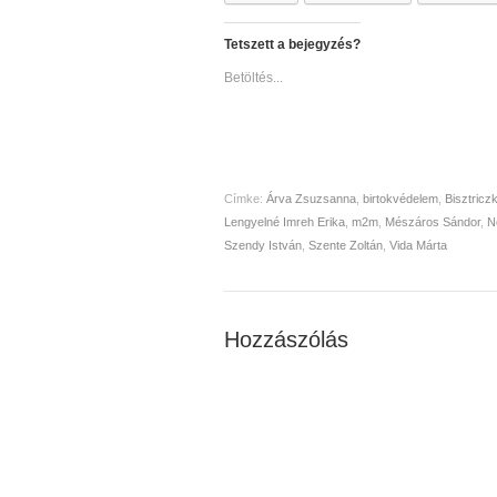
Tetszett a bejegyzés?
Betöltés...
Címke:
Árva Zsuzsanna
,
birtokvédelem
,
Bisztricz
Lengyelné Imreh Erika
,
m2m
,
Mészáros Sándor
,
N
Szendy István
,
Szente Zoltán
,
Vida Márta
Hozzászólás