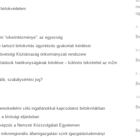
sz
me
s birtokvédelem
üg
A
Be
elem “sikerintézménye”: az egyezség
 tartozó birtokvitás ügyintézés gyakorlati kérdései
B
zövetségi Köztársaság önkormányzati rendszere
Be
áltatások hatékonyságának kérdései – különös tekintettel az m2m
E.
bb, szabálysértési jog?
Be
J
Be
ereskedelmi célú ingatlanokkal kapcsolatos birtokvitákban
a bírósági eljárásban
J
s képzés a Nemzeti Közszolgálati Egyetemen
Be
 mikroregionális államigazgatási szint igazgatástudományi