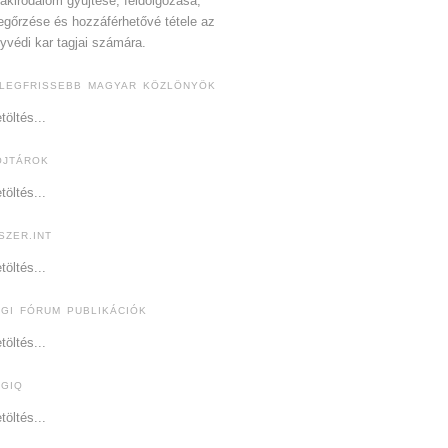
akirodalom gyűjtése, feldolgozása,
gőrzése és hozzáférhetővé tétele az
yvédi kar tagjai számára.
 LEGFRISSEBB MAGYAR KÖZLÖNYÖK
töltés...
OJTÁROK
töltés...
SZER.INT
töltés...
OGI FÓRUM PUBLIKÁCIÓK
töltés...
OGIQ
töltés...