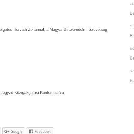
L
Be
M
zélgetés Horváth Zoltánnal, a Magyar Birtokvédelmi Szövetség
Be
S
Be
S
Be
 Jegyző-Közigazgatási Konferenciára
Google
Facebook