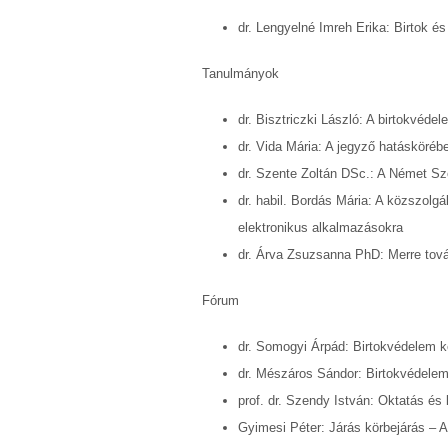
dr. Lengyelné Imreh Erika: Birtok é
Tanulmányok
dr. Bisztriczki László: A birtokvéd
dr. Vida Mária: A jegyző hatáskörébe
dr. Szente Zoltán DSc.: A Német S
dr. habil. Bordás Mária: A közszolg
elektronikus alkalmazásokra
dr. Árva Zsuzsanna PhD: Merre tová
Fórum
dr. Somogyi Árpád: Birtokvédelem k
dr. Mészáros Sándor: Birtokvédelem 
prof. dr. Szendy István: Oktatás é
Gyimesi Péter: Járás körbejárás – A