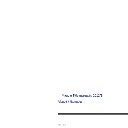
←
Magyar Közigazgatás 2012/1
A kávé világnapja
→
META