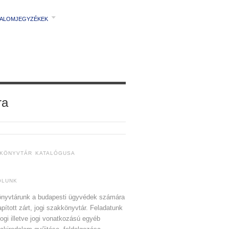
TALOMJEGYZÉKEK
ra
 KÖNYVTÁR KATALÓGUSA
ÓLUNK
nyvtárunk a budapesti ügyvédek számára
apított zárt, jogi szakkönyvtár. Feladatunk
jogi illetve jogi vonatkozású egyéb