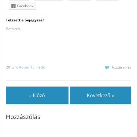
Facebook
Tetszett a bejegyzés?
Betöltés...
2012. október 15. hétfő
Hozzászólás
« Előző
Következő »
Hozzászólás