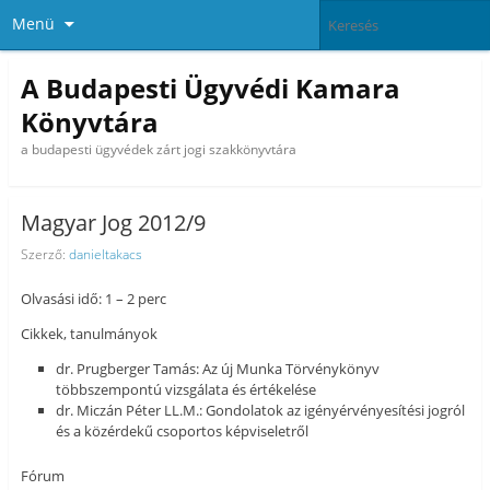
Menü
A Budapesti Ügyvédi Kamara
Könyvtára
a budapesti ügyvédek zárt jogi szakkönyvtára
Magyar Jog 2012/9
Szerző:
danieltakacs
Olvasási idő: 1 – 2 perc
Cikkek, tanulmányok
dr. Prugberger Tamás: Az új Munka Törvénykönyv
többszempontú vizsgálata és értékelése
dr. Miczán Péter LL.M.: Gondolatok az igényérvényesítési jogról
és a közérdekű csoportos képviseletről
Fórum