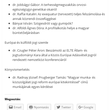
dr. Jobbágyi Gábor: A terhességmegszakítás orvosi-
egészségügyi-genetikai okairól
dr. Raffai Katalin: Az exequatur (tervezett) teljes felszámolása és
annak közrendi összefüggései
Bányai István: Szögesdrót vagy gumipók?
dr. Alföldi Ágnes Dóra: A profilalkotás helye a magyar
büntetőeljárásban
Európai és külföldi jogi szemle
dr. Czugler Péter Áron: Beszámoló az ELTE Állam- és
Jogtudományi Kara által a Közös Európai Adásvételi Jogról
rendezett nemzetközi konferenciáról
Könyvismertetés
dr. Radnay József: Prugberger Tamás: “Magyar munka- és
közszolgálati jogi reform európai kitekintéssel” című
munkájának egyes kérdései
Megosztás:
Email
Nyomtatás
Twitter
Google