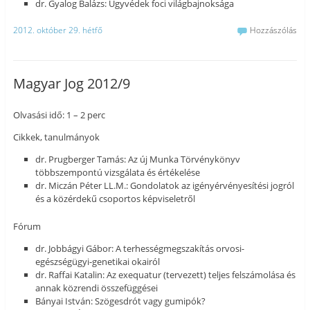
dr. Gyalog Balázs: Ügyvédek foci világbajnoksága
2012. október 29. hétfő
Hozzászólás
Magyar Jog 2012/9
Olvasási idő: 1 – 2 perc
Cikkek, tanulmányok
dr. Prugberger Tamás: Az új Munka Törvénykönyv
többszempontú vizsgálata és értékelése
dr. Miczán Péter LL.M.: Gondolatok az igényérvényesítési jogról
és a közérdekű csoportos képviseletről
Fórum
dr. Jobbágyi Gábor: A terhességmegszakítás orvosi-
egészségügyi-genetikai okairól
dr. Raffai Katalin: Az exequatur (tervezett) teljes felszámolása és
annak közrendi összefüggései
Bányai István: Szögesdrót vagy gumipók?