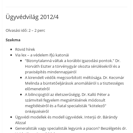
Ügyvédvilág 2012/4
Olvasási idő: 2 – 2 perc
Szakma
Rövid hírek
Via lex – a védelem ifjú katonái
“Bizonytalanná váltak a korábbi igazodási pontok.” Dr.
Horváth Eszter a törvénygyár okozta sérülésekről és a
praxisépítés mindennapjairól
A kirendelt védők megcsorbított méltósága. Dr. Kecsmár
Melinda a büntetőeljárások anomáliáiról s a tisztességes
előmenetelről
A bilincsjogtól az életszerűségig. Dr. Kalló Péter a
számviteli fegyelem megsértésének módosult
megítéléséről és a fiatal specialisták “kötelező”
önképzéséről
Ügyvédi modellek és modell ügyvédek. Interjú dr. Bárándy
Alizzal
Generalisták vagy specialisták legyünk a piacon? Beszélgetés dr.