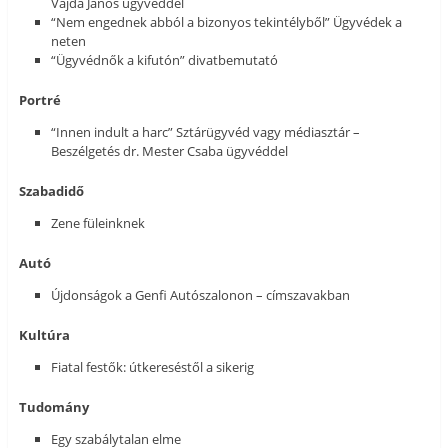
Vajda János ügyvéddel
“Nem engednek abból a bizonyos tekintélyből” Ügyvédek a
neten
“Ügyvédnők a kifutón” divatbemutató
Portré
“Innen indult a harc” Sztárügyvéd vagy médiasztár –
Beszélgetés dr. Mester Csaba ügyvéddel
Szabadidő
Zene füleinknek
Autó
Újdonságok a Genfi Autószalonon – címszavakban
Kultúra
Fiatal festők: útkereséstől a sikerig
Tudomány
Egy szabálytalan elme