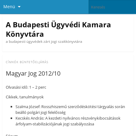
Menü
A Budapesti Ügyvédi Kamara
Könyvtára
a budapesti ügyvédek zárt jogi szakkönyvtára
CÍMKÉK
BÜNTETŐELJÁRÁS
Magyar Jog 2012/10
Olvasási idő: 1 – 2 perc
Cikkek, tanulmányok
Szalma József: Rosszhiszemű szerződéskötési tárgyalás során
beálló polgári jogi felelősség
Kecskés András: A kezdeti nyilvános részvénykibocsátások
árfolyam-stabilizációjának jogi szabályozása