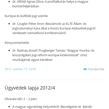
dr. Alföldi Ágnes Dóra: A profilalkotás helye a magyar
büntetőeljárásban
Európai és külföldi jogi szemle
dr. Czugler Péter Áron: Beszámoló az ELTE Állam- és
Jogtudományi Kara által a Közös Európai Adásvételi Jogról
rendezett nemzetközi konferenciáról
Könyvismertetés
dr. Radnay József: Prugberger Tamás: “Magyar munka- és
közszolgálati jogi reform európai kitekintéssel” című
munkájának egyes kérdései
2012. október 15. hétfő
Hozzászólás
Ügyvédek lapja 2012/4
Olvasási idő: 2 – 2 perc
A magyar ügyvédség helyzetéről. Beszélgetés dr. Bánáti