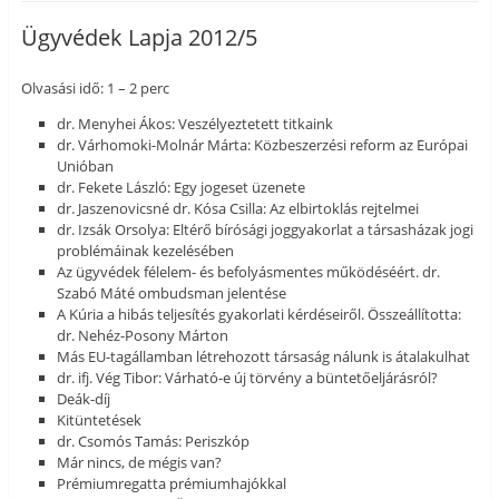
Ügyvédek Lapja 2012/5
Olvasási idő: 1 – 2 perc
dr. Menyhei Ákos: Veszélyeztetett titkaink
dr. Várhomoki-Molnár Márta: Közbeszerzési reform az Európai
Unióban
dr. Fekete László: Egy jogeset üzenete
dr. Jaszenovicsné dr. Kósa Csilla: Az elbirtoklás rejtelmei
dr. Izsák Orsolya: Eltérő bírósági joggyakorlat a társasházak jogi
problémáinak kezelésében
Az ügyvédek félelem- és befolyásmentes működéséért. dr.
Szabó Máté ombudsman jelentése
A Kúria a hibás teljesítés gyakorlati kérdéseiről. Összeállította:
dr. Nehéz-Posony Márton
Más EU-tagállamban létrehozott társaság nálunk is átalakulhat
dr. ifj. Vég Tibor: Várható-e új törvény a büntetőeljárásról?
Deák-díj
Kitüntetések
dr. Csomós Tamás: Periszkóp
Már nincs, de mégis van?
Prémiumregatta prémiumhajókkal