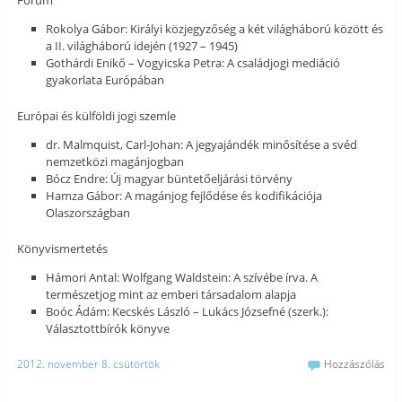
Fórum
Rokolya Gábor: Királyi közjegyzőség a két világháború között és
a II. világháború idején (1927 – 1945)
Gothárdi Enikő – Vogyicska Petra: A családjogi mediáció
gyakorlata Európában
Európai és külföldi jogi szemle
dr. Malmquist, Carl-Johan: A jegyajándék minősítése a svéd
nemzetközi magánjogban
Bócz Endre: Új magyar büntetőeljárási törvény
Hamza Gábor: A magánjog fejlődése és kodifikációja
Olaszországban
Könyvismertetés
Hámori Antal: Wolfgang Waldstein: A szívébe írva. A
természetjog mint az emberi társadalom alapja
Boóc Ádám: Kecskés László – Lukács Józsefné (szerk.):
Választottbírók könyve
2012. november 8. csütörtök
Hozzászólás