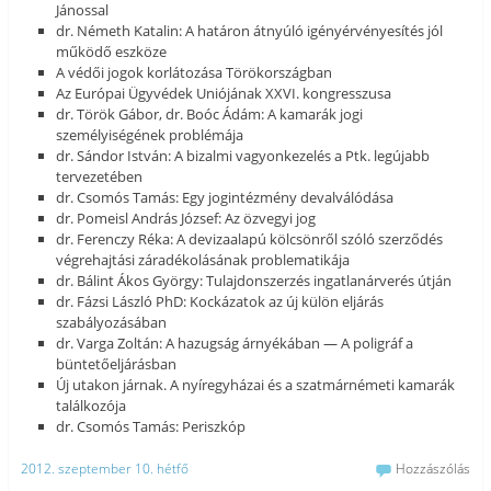
Jánossal
dr. Németh Katalin: A határon átnyúló igényérvényesítés jól
működő eszköze
A védői jogok korlátozása Törökországban
Az Európai Ügyvédek Uniójának XXVI. kongresszusa
dr. Török Gábor, dr. Boóc Ádám: A kamarák jogi
személyiségének problémája
dr. Sándor István: A bizalmi vagyonkezelés a Ptk. legújabb
tervezetében
dr. Csomós Tamás: Egy jogintézmény devalválódása
dr. Pomeisl András József: Az özvegyi jog
dr. Ferenczy Réka: A devizaalapú kölcsönről szóló szerződés
végrehajtási záradékolásának problematikája
dr. Bálint Ákos György: Tulajdonszerzés ingatlanárverés útján
dr. Fázsi László PhD: Kockázatok az új külön eljárás
szabályozásában
dr. Varga Zoltán: A hazugság árnyékában — A poligráf a
büntetőeljárásban
Új utakon járnak. A nyíregyházai és a szatmárnémeti kamarák
találkozója
dr. Csomós Tamás: Periszkóp
2012. szeptember 10. hétfő
Hozzászólás