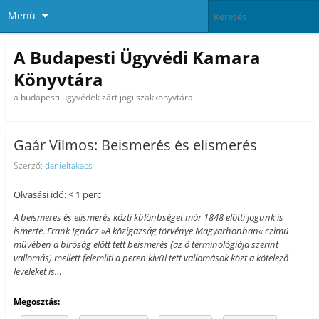
Menü
A Budapesti Ügyvédi Kamara
Könyvtára
a budapesti ügyvédek zárt jogi szakkönyvtára
Gaár Vilmos: Beismerés és elismerés
Szerző:
danieltakacs
Olvasási idő: < 1 perc
A beismerés és elismerés közti különbséget már 1848 előtti jogunk is
ismerte. Frank Ignácz »A közigazság törvénye Magyarhonban« czimü
művében a biróság előtt tett beismerés (az ő terminológiája szerint
vallomás) mellett felemliti a peren kivül tett vallomások közt a kötelező
leveleket is…
Megosztás: