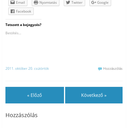
Email
Nyomtatás
Twitter
Google
Facebook
Tetszett a bejegyzés?
Betöltés...
2011. október 20. csütörtök
Hozzászólás
« Előző
Következő »
Hozzászólás