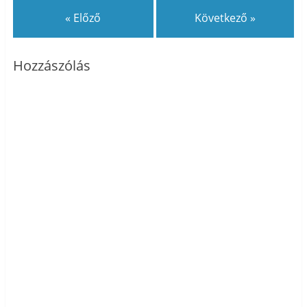
« Előző
Következő »
Hozzászólás