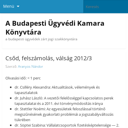
Menü
A Budapesti Ügyvédi Kamara
Könyvtára
a budapesti ügyvédek zárt jogi szakkönyvtára
Csőd, felszámolás, válság 2012/3
Szerző:
Aranyos Nándor
Olvasási idő: < 1 perc
dr. Csilléry Alexandra: Aktualitások, vélemények és
tapasztalatok
dr. Juhász László: A vezetői felelősséggel kapcsolatos perek
tapasztalatai és a 2011. évi törvénymódosítás iránya
dr. Stettler Noémi: Az egyesületek feloszlással történő
megszűnésének gyakorlati problémái a jogszabályváltozás
tükrében
dr. Söptei Szabina: Vállalatcsoportok fizetésképtelensége — 2.