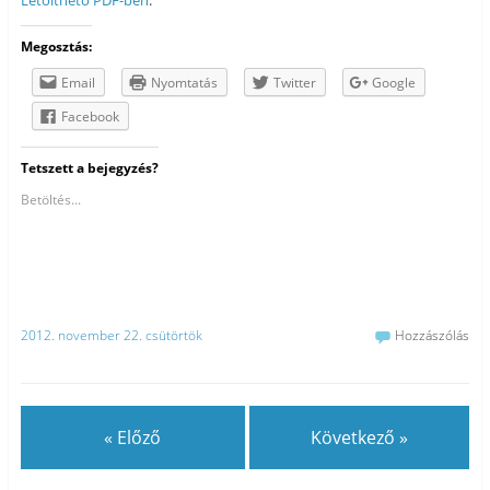
Letölthető PDF-ben
.
Megosztás:
Email
Nyomtatás
Twitter
Google
Facebook
Tetszett a bejegyzés?
Betöltés...
2012. november 22. csütörtök
Hozzászólás
« Előző
Következő »