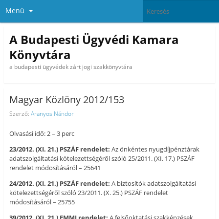
Menü
A Budapesti Ügyvédi Kamara
Könyvtára
a budapesti ügyvédek zárt jogi szakkönyvtára
Magyar Közlöny 2012/153
Szerző:
Aranyos Nándor
Olvasási idő: 2 – 3 perc
23/2012. (XI. 21.) PSZÁF rendelet:
Az önkéntes nyugdíjpénztárak
adatszolgáltatási kötelezettségéről szóló 25/2011. (XI. 17.) PSZÁF
rendelet módosításáról – 25641
24/2012. (XI. 21.) PSZÁF rendelet:
A biztosítók adatszolgáltatási
kötelezettségéről szóló 23/2011. (X. 25.) PSZÁF rendelet
módosításáról – 25755
39/2012. (XI. 21.) EMMI rendelet:
A felsőoktatási szakképzések