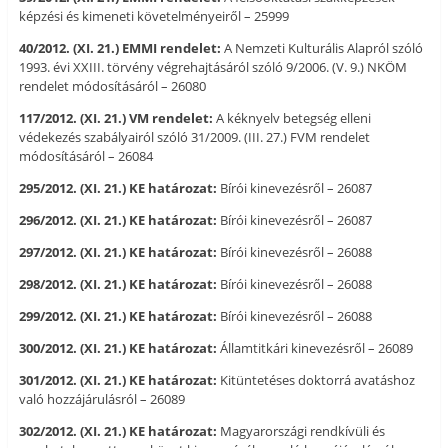
képzési és kimeneti követelményeiről – 25999
40/2012. (XI. 21.) EMMI rendelet:
A Nemzeti Kulturális Alapról szóló
1993. évi XXIII. törvény végrehajtásáról szóló 9/2006. (V. 9.) NKÖM
rendelet módosításáról – 26080
117/2012. (XI. 21.) VM rendelet:
A kéknyelv betegség elleni
védekezés szabályairól szóló 31/2009. (III. 27.) FVM rendelet
módosításáról – 26084
295/2012. (XI. 21.) KE határozat:
Bírói kinevezésről – 26087
296/2012. (XI. 21.) KE határozat:
Bírói kinevezésről – 26087
297/2012. (XI. 21.) KE határozat:
Bírói kinevezésről – 26088
298/2012. (XI. 21.) KE határozat:
Bírói kinevezésről – 26088
299/2012. (XI. 21.) KE határozat:
Bírói kinevezésről – 26088
300/2012. (XI. 21.) KE határozat:
Államtitkári kinevezésről – 26089
301/2012. (XI. 21.) KE határozat:
Kitüntetéses doktorrá avatáshoz
való hozzájárulásról – 26089
302/2012. (XI. 21.) KE határozat:
Magyarországi rendkívüli és