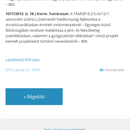
– 802
1017/2013. (I. 18.) Korm. határozat:
A TÁMOP-6.2.5./A/12/1
azonosító számú („Szervezeti hatékonyság fejlesztése a
struktúraváltásban érintett intézményeknél – Egységes külső
felülvizsgálati rendszer kialakítása a járó- és fekvőbeteg
szakellátásban, valamint a gyógyszertári ellátásban” című) projekt
kiemelt projektként történő nevesítéséről – 806
Letölthető PDF-ben
.
2013. január 21. hétfő
Hozzászólás
«
Régebbi
Teljes honlap megtekintés