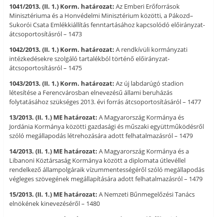
1041/2013. (II. 1.) Korm. határozat:
Az Emberi Erőforrások
Minisztériuma és a Honvédelmi Minisztérium közötti, a Pákozd–
Sukorói Csata Emlékkiállítás fenntartásához kapcsolódó előirányzat-
átcsoportosításról – 1473
1042/2013. (II. 1.) Korm. határozat:
A rendkívüli kormányzati
intézkedésekre szolgáló tartalékból történő előirányzat-
átcsoportosításról – 1475
1043/2013. (II. 1.) Korm. határozat:
Az új labdarúgó stadion
létesítése a Ferencvárosban elnevezésű állami beruházás
folytatásához szükséges 2013. évi forrás átcsoportosításáról – 1477
13/2013. (II. 1.) ME határozat:
A Magyarország Kormánya és
Jordánia Kormánya közötti gazdasági és műszaki együttműködésről
szóló megállapodás létrehozására adott felhatalmazásról – 1479
14/2013. (II. 1.) ME határozat:
A Magyarország Kormánya és a
Libanoni Köztársaság Kormánya között a diplomata útlevéllel
rendelkező állampolgáraik vízummentességéről szóló megállapodás
végleges szövegének megállapítására adott felhatalmazásról – 1479
15/2013. (II. 1.) ME határozat:
A Nemzeti Bűnmegelőzési Tanács
elnökének kinevezéséről – 1480