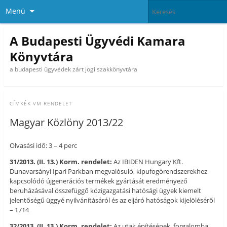
Menü
A Budapesti Ügyvédi Kamara
Könyvtára
a budapesti ügyvédek zárt jogi szakkönyvtára
CÍMKÉK
VM RENDELET
Magyar Közlöny 2013/22
Olvasási idő: 3 – 4 perc
31/2013. (II. 13.) Korm. rendelet:
Az IBIDEN Hungary Kft.
Dunavarsányi Ipari Parkban megvalósuló, kipufogórendszerekhez
kapcsolódó újgenerációs termékek gyártását eredményező
beruházásával összefüggő közigazgatási hatósági ügyek kiemelt
jelentőségű üggyé nyilvánításáról és az eljáró hatóságok kijelöléséről
– 1714
32/2013. (II. 13.) Korm. rendelet:
Az utak építésének, forgalomba