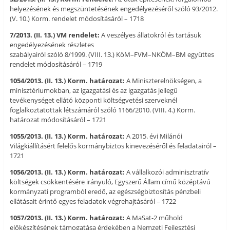
helyezésének és megszüntetésének engedélyezéséről szóló 93/2012.
(V. 10.) Korm. rendelet módosításáról – 1718
7/2013. (II. 13.) VM rendelet:
A veszélyes állatokról és tartásuk
engedélyezésének részletes
szabályairól szóló 8/1999. (VIII. 13.) KöM–FVM–NKÖM–BM együttes
rendelet módosításáról – 1719
1054/2013. (II. 13.) Korm. határozat:
A Miniszterelnökségen, a
minisztériumokban, az igazgatási és az igazgatás jellegű
tevékenységet ellátó központi költségvetési szerveknél
foglalkoztatottak létszámáról szóló 1166/2010. (VIII. 4.) Korm.
határozat módosításáról – 1721
1055/2013. (II. 13.) Korm. határozat:
A 2015. évi Milánói
Világkiállításért felelős kormánybiztos kinevezéséről és feladatairól –
1721
1056/2013. (II. 13.) Korm. határozat:
A vállalkozói adminisztratív
költségek csökkentésére irányuló, Egyszerű Állam című középtávú
kormányzati programból eredő, az egészségbiztosítás pénzbeli
ellátásait érintő egyes feladatok végrehajtásáról – 1722
1057/2013. (II. 13.) Korm. határozat:
A MaSat-2 műhold
előkészítésének támogatása érdekében a Nemzeti Fejlesztési