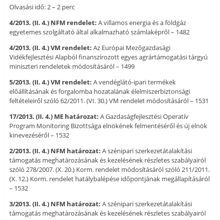
Olvasási idő: 2 – 2 perc
4/2013. (II. 4.) NFM rendelet:
A villamos energia és a földgáz
egyetemes szolgáltató által alkalmazható számlaképről – 1482
4/2013. (II. 4.) VM rendelet:
Az Európai Mezőgazdasági
Vidékfejlesztési Alapból finanszírozott egyes agrártámogatási tárgyú
miniszteri rendeletek módosításáról – 1499
5/2013. (II. 4.) VM rendelet:
A vendéglátó-ipari termékek
előállításának és forgalomba hozatalának élelmiszerbiztonsági
feltételeiről szóló 62/2011. (VI. 30.) VM rendelet módosításáról – 1531
17/2013. (II. 4.) ME határozat:
A Gazdaságfejlesztési Operatív
Program Monitoring Bizottsága elnökének felmentéséről és új elnök
kinevezéséről – 1532
2/2013. (II. 4.) NFM határozat:
A szénipari szerkezetátalakítási
támogatás meghatározásának és kezelésének részletes szabályairól
szóló 278/2007. (X. 20.) Korm. rendelet módosításáról szóló 211/2011.
(X. 12.) Korm. rendelet hatálybalépése időpontjának megállapításáról
– 1532
3/2013. (II. 4.) NFM határozat:
A szénipari szerkezetátalakítási
támogatás meghatározásának és kezelésének részletes szabályairól