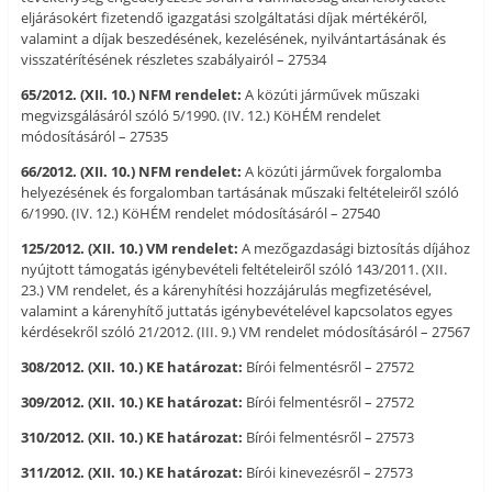
eljárásokért fizetendő igazgatási szolgáltatási díjak mértékéről,
valamint a díjak beszedésének, kezelésének, nyilvántartásának és
visszatérítésének részletes szabályairól – 27534
65/2012. (XII. 10.) NFM rendelet:
A közúti járművek műszaki
megvizsgálásáról szóló 5/1990. (IV. 12.) KöHÉM rendelet
módosításáról – 27535
66/2012. (XII. 10.) NFM rendelet:
A közúti járművek forgalomba
helyezésének és forgalomban tartásának műszaki feltételeiről szóló
6/1990. (IV. 12.) KöHÉM rendelet módosításáról – 27540
125/2012. (XII. 10.) VM rendelet:
A mezőgazdasági biztosítás díjához
nyújtott támogatás igénybevételi feltételeiről szóló 143/2011. (XII.
23.) VM rendelet, és a kárenyhítési hozzájárulás megfizetésével,
valamint a kárenyhítő juttatás igénybevételével kapcsolatos egyes
kérdésekről szóló 21/2012. (III. 9.) VM rendelet módosításáról – 27567
308/2012. (XII. 10.) KE határozat:
Bírói felmentésről – 27572
309/2012. (XII. 10.) KE határozat:
Bírói felmentésről – 27572
310/2012. (XII. 10.) KE határozat:
Bírói felmentésről – 27573
311/2012. (XII. 10.) KE határozat:
Bírói kinevezésről – 27573