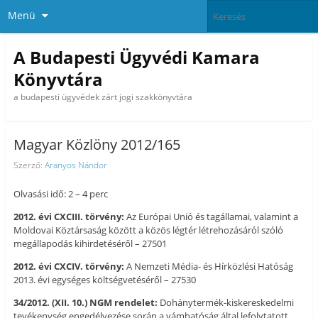
Menü
A Budapesti Ügyvédi Kamara
Könyvtára
a budapesti ügyvédek zárt jogi szakkönyvtára
Magyar Közlöny 2012/165
Szerző:
Aranyos Nándor
Olvasási idő: 2 – 4 perc
2012. évi CXCIII. törvény:
Az Európai Unió és tagállamai, valamint a
Moldovai Köztársaság között a közös légtér létrehozásáról szóló
megállapodás kihirdetéséről – 27501
2012. évi CXCIV. törvény:
A Nemzeti Média- és Hírközlési Hatóság
2013. évi egységes költségvetéséről – 27530
34/2012. (XII. 10.) NGM rendelet:
Dohánytermék-kiskereskedelmi
tevékenység engedélyezése során a vámhatóság által lefolytatott