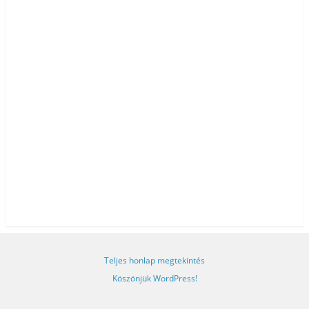
Teljes honlap megtekintés
Köszönjük WordPress!