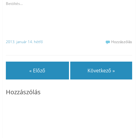
Betöltés...
2013. január 14. hétfő
Hozzászólás
« Előző
Következő »
Hozzászólás