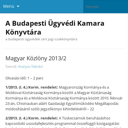
Menü
A Budapesti Ügyvédi Kamara
Könyvtára
a budapesti ügyvédek zárt jogi szakkönyvtára
Magyar Közlöny 2013/2
Szerző:
Aranyos Nándor
Olvasási idő: 1 – 2 perc
1/2013. (I. 4.) Korm. rendelet:
Magyarország Kormánya és a
Moldovai Köztársaság Kormánya között a Magyar Köztársaság
Kormánya és a Moldovai Köztársaság Kormánya között 2010. február
23-án, Chisinauban aláírt Gazdasági Együttműködési Megállapodás
módosításáról szóló jegyzőkönyv kihirdetéséről – 22
2/2013. (I. 4.) Korm. rendelet:
A Tüskecsarnok beruházáshoz
kapcsolódó uszodafejlesztés programmal összefüggő közigazgatási