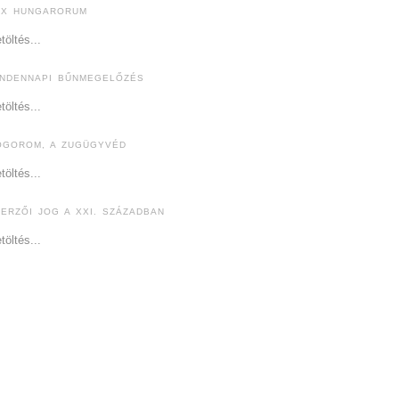
EX HUNGARORUM
töltés...
INDENNAPI BŰNMEGELŐZÉS
töltés...
ÓGOROM, A ZUGÜGYVÉD
töltés...
ZERZŐI JOG A XXI. SZÁZADBAN
töltés...