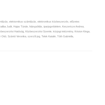
mlázás
,
elektornikus számlázás
,
elektronikus közbeszerzés
,
előzetes
aliba Judit
,
Hajas Tünde
,
hiánypótlás
,
iparjogvédelem
,
Keszericze Andrea
,
zbeszerzési Hatóság
,
Közbeszerzési Szemle
,
közjogi intézmény
,
Kriston Kinga
,
r Ottó
,
Szántó Veronika
,
szerzői jog
,
Telek Katalin
,
Tóth Gabriella
,