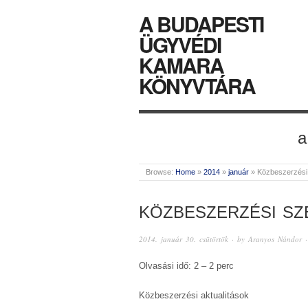
A BUDAPESTI
ÜGYVÉDI
KAMARA
KÖNYVTÁRA
a
Browse:
Home
»
2014
»
január
»
Közbeszerzési
KÖZBESZERZÉSI SZE
2014. január 30. csütörtök
· by
Aranyos Nándor
·
Olvasási idő: 2 – 2 perc
Közbeszerzési aktualitások