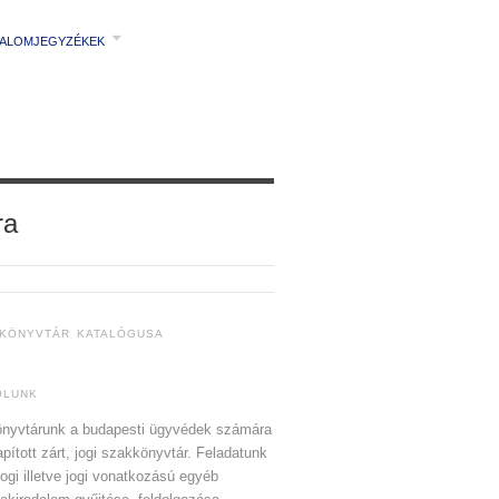
TALOMJEGYZÉKEK
ra
 KÖNYVTÁR KATALÓGUSA
ÓLUNK
nyvtárunk a budapesti ügyvédek számára
apított zárt, jogi szakkönyvtár. Feladatunk
jogi illetve jogi vonatkozású egyéb