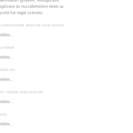
akirodalom gyűjtése, feldolgozása,
gőrzése és hozzáférhetővé tétele az
yvédi kar tagjai számára.
 LEGFRISSEBB MAGYAR KÖZLÖNYÖK
töltés...
OJTÁROK
töltés...
SZER.INT
töltés...
OGI FÓRUM PUBLIKÁCIÓK
töltés...
OGIQ
töltés...