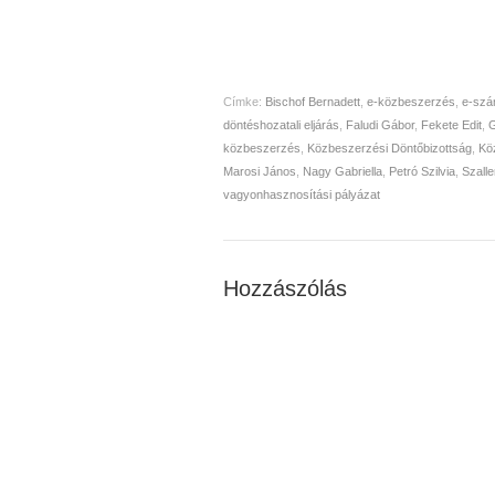
Címke:
Bischof Bernadett
,
e-közbeszerzés
,
e-szá
döntéshozatali eljárás
,
Faludi Gábor
,
Fekete Edit
,
G
közbeszerzés
,
Közbeszerzési Döntőbizottság
,
Kö
Marosi János
,
Nagy Gabriella
,
Petró Szilvia
,
Szalle
vagyonhasznosítási pályázat
Hozzászólás