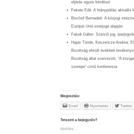
eljárás egyes kérdései
Fekete Edit: A hiánypótlás aktuális 
Bischof Bernadett: A közjogi intézm
Európai Unió esetjoga alapján
Faludi Gábor: Szerzői jog, iparjog
Hajas Tünde, Keszericze Andrea: E
Bizottság elmúlt évekbeli tevékeny
Bizottság által szervezett, “A köz
szerepe” című konferencia
Megosztás:
Email
Nyomtatás
Twitter
Tetszett a bejegyzés?
Betöltés...