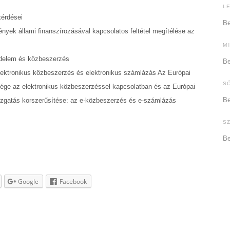
L
kérdései
Be
ények állami finanszírozásával kapcsolatos feltétel megítélése az
M
védelem és közbeszerzés
Be
lektronikus közbeszerzés és elektronikus számlázás Az Európai
S
sége az elektronikus közbeszerzéssel kapcsolatban és az Európai
Be
igazgatás korszerűsítése: az e-közbeszerzés és e-számlázás
S
Be
Google
Facebook