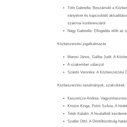
Tóth Gabriella: Beszámoló a Közbe
irányelvei és kapcsolódó aktualitá
szakmai konferenciáról
Nagy Gabriella: Elfogadás előtt az 
Közbeszerzési jogalkalmazás
Marosi János, Galiba Judit: A Közbe
A szakember válaszol
Szántó Veronika: A Közbeszerzési D
Közbeszerzési tanulmányok, szakcikkek:
Keszericze Andrea: Vagyonhasznosít
Kriston Kinga, Petró Szilvia: A hird
Telek Katalin: A hivatalbóli kezdem
Szaller Ottó: A Döntőbizottság határ