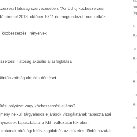
sz
me
szerzési Hatóság szervezésében, “Az EU új közbeszerzési
üg
sok” címmel 2013. október 10-11-én megrendezett nemzetközi
A
új közbeszerzési irányelvek
Be
B
Be
szerzési Hatóság aktuális állásfoglalásai
E.
öntőbizottság aktuális döntései
Be
J
Be
ási pályázat vagy közbeszerzési eljárás?
etmény nélküli tárgyalásos eljárások vizsgálatának tapasztalatai
J
ényezések tapasztalatai a Kbt. változásai tükrében
Be
ozatainak bírósági felülvizsgálati és az előzetes döntéshozatali