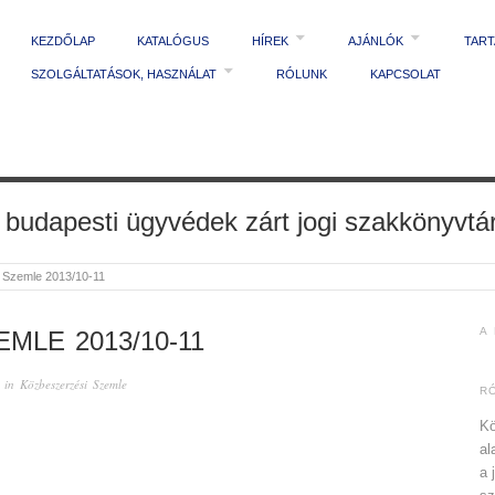
KEZDŐLAP
KATALÓGUS
HÍREK
AJÁNLÓK
TAR
SZOLGÁLTATÁSOK, HASZNÁLAT
RÓLUNK
KAPCSOLAT
 budapesti ügyvédek zárt jogi szakkönyvtá
 Szemle 2013/10-11
A
MLE 2013/10-11
 in
Közbeszerzési Szemle
R
Kö
al
a 