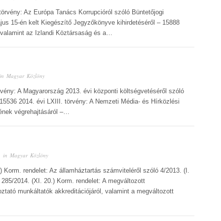
 törvény: Az Európa Tanács Korrupcióról szóló Büntetőjogi
s 15-én kelt Kiegészítő Jegyzőkönyve kihirdetéséről – 15888
 valamint az Izlandi Köztársaság és a…
in
Magyar Közlöny
örvény: A Magyarország 2013. évi központi költségvetéséről szóló
 15536 2014. évi LXIII. törvény: A Nemzeti Média- és Hírközlési
ének végrehajtásáról –…
 in
Magyar Közlöny
.) Korm. rendelet: Az államháztartás számviteléről szóló 4/2013. (I.
 285/2014. (XI. 20.) Korm. rendelet: A megváltozott
tató munkáltatók akkreditációjáról, valamint a megváltozott