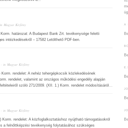
sz
me
üg
in
Magyar Közlöny
A
) Korm. határozat: A Budapest Bank Zrt. tevékenysége feletti
Be
s intézkedésekről – 17582 Letölthető PDF-ben.
B
Be
· in
Magyar Közlöny
E.
3.) Korm. rendelet: A nehéz tehergépkocsik közlekedésének
Be
 Korm. rendelet, valamint az országos működési engedély alapján
feltételeiről szóló 271/2009. (XII. 1.) Korm. rendelet módosításáról…
J
Be
· in
Magyar Közlöny
J
.) Korm. rendelet: A közfoglalkoztatáshoz nyújtható támogatásokról
Be
 és a felnőttképzési tevékenység folytatásához szükséges