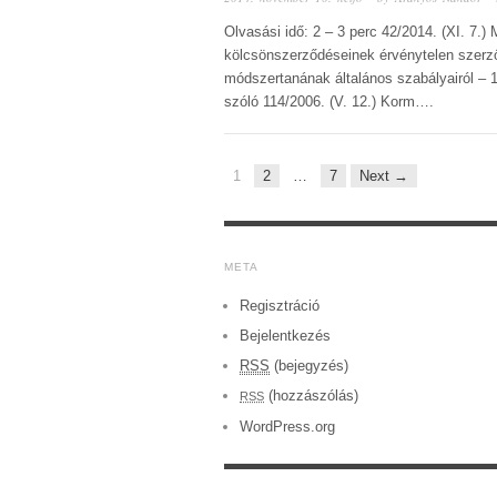
Olvasási idő: 2 – 3 perc 42/2014. (XI. 7.
kölcsönszerződéseinek érvénytelen szerző
módszertanának általános szabályairól – 1
szóló 114/2006. (V. 12.) Korm….
1
2
…
7
Next →
META
Regisztráció
Bejelentkezés
RSS
(bejegyzés)
(hozzászólás)
RSS
WordPress.org