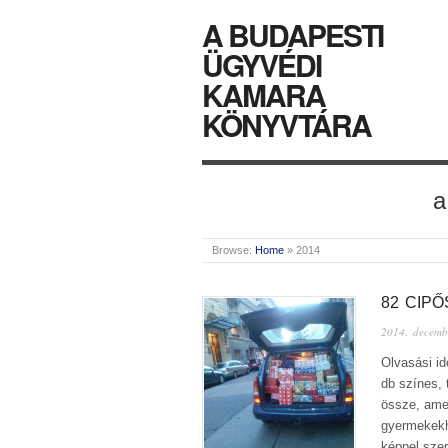
A BUDAPESTI
ÜGYVÉDI
KAMARA
KÖNYVTÁRA
a
Browse:
Home
»
2014
82 CIP
2014. decemb
Olvasási id
db színes, 
össze, amel
gyermekekh
képpel sze