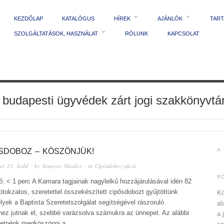
KEZDŐLAP
KATALÓGUS
HÍREK
AJÁNLÓK
TAR
SZOLGÁLTATÁSOK, HASZNÁLAT
RÓLUNK
KAPCSOLAT
 budapesti ügyvédek zárt jogi szakkönyvtá
ŐSDOBOZ – KÖSZÖNJÜK!
A
er 23. kedd
· by
Aranyos Nándor
· in
Cipősdoboz-akció
R
ő: < 1 perc A Kamara tagjainak nagylelkű hozzájárulásával idén 82
titokzatos, szeretettel összekészített cipősdobozt gyűjtöttünk
Kö
yek a Baptista Szeretetszolgálat segítségével rászoruló
al
ez jutnak el, szebbé varázsolva számukra az ünnepet. Az alábbi
a 
retnénk megköszönni a...