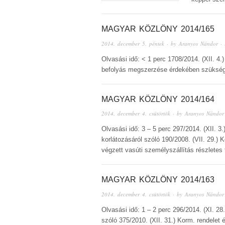
MAGYAR KÖZLÖNY 2014/165
2014. december 5. péntek
· by
Aranyos Nándor
· 
Olvasási idő: < 1 perc 1708/2014. (XII. 4.
befolyás megszerzése érdekében szüksége
MAGYAR KÖZLÖNY 2014/164
2014. december 4. csütörtök
· by
Aranyos Nándor
Olvasási idő: 3 – 5 perc 297/2014. (XII. 
korlátozásáról szóló 190/2008. (VII. 29.)
végzett vasúti személyszállítás részletes 
MAGYAR KÖZLÖNY 2014/163
2014. december 4. csütörtök
· by
Aranyos Nándor
Olvasási idő: 1 – 2 perc 296/2014. (XI. 28
szóló 375/2010. (XII. 31.) Korm. rendelet