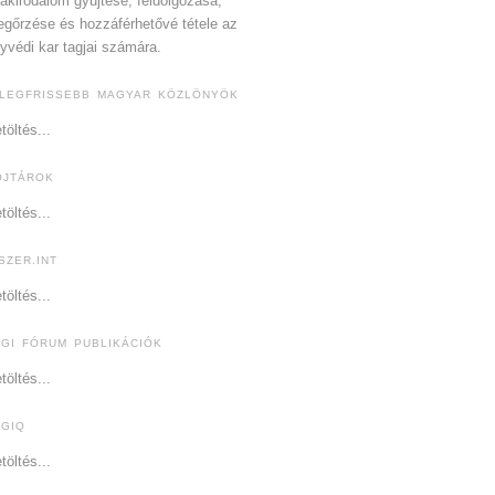
akirodalom gyűjtése, feldolgozása,
gőrzése és hozzáférhetővé tétele az
yvédi kar tagjai számára.
 LEGFRISSEBB MAGYAR KÖZLÖNYÖK
töltés...
OJTÁROK
töltés...
SZER.INT
töltés...
OGI FÓRUM PUBLIKÁCIÓK
töltés...
OGIQ
töltés...