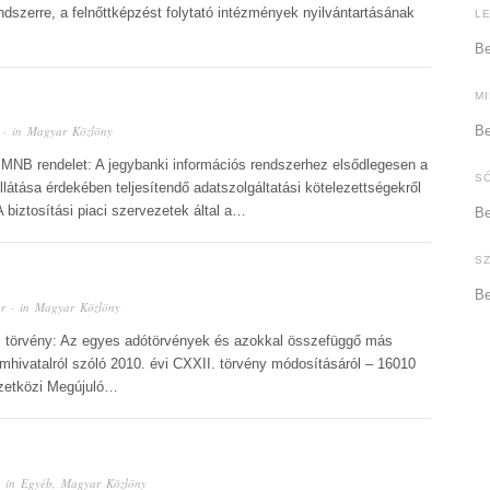
dszerre, a felnőttképzést folytató intézmények nyilvántartásának
L
Be
M
Be
· in
Magyar Közlöny
.) MNB rendelet: A jegybanki információs rendszerhez elsődlegesen a
S
látása érdekében teljesítendő adatszolgáltatási kötelezettségekről
 biztosítási piaci szervezetek által a…
Be
S
Be
r
· in
Magyar Közlöny
V. törvény: Az egyes adótörvények és azokkal összefüggő más
mhivatalról szóló 2010. évi CXXII. törvény módosításáról – 16010
mzetközi Megújuló…
 in
Egyéb
,
Magyar Közlöny