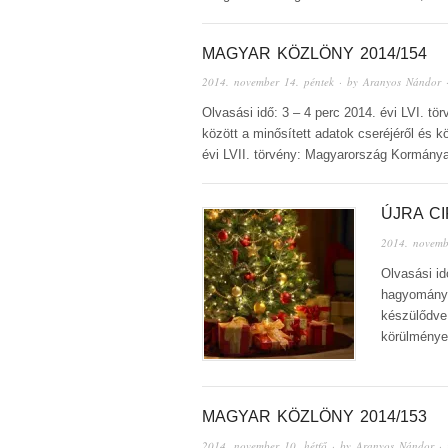
MAGYAR KÖZLÖNY 2014/154
2014. november 14. péntek
· by
Aranyos Nándor
·
Olvasási idő: 3 – 4 perc 2014. évi LVI.
között a minősített adatok cseréjéről és 
évi LVII. törvény: Magyarország Kormány
ÚJRA C
2014. novemb
Olvasási id
hagyományai
készülődve 
körülmények
MAGYAR KÖZLÖNY 2014/153
2014. november 10. hétfő
· by
Aranyos Nándor
· 