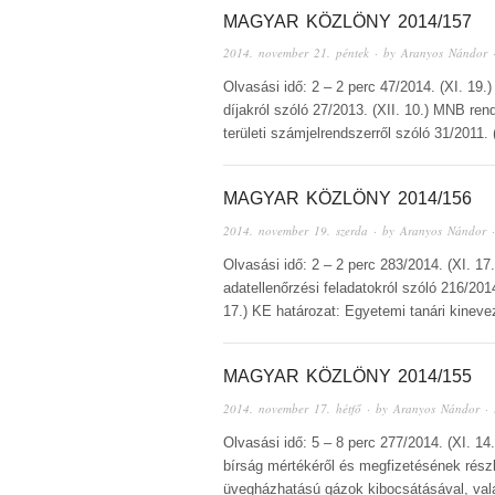
MAGYAR KÖZLÖNY 2014/157
2014. november 21. péntek
· by
Aranyos Nándor
·
Olvasási idő: 2 – 2 perc 47/2014. (XI. 1
díjakról szóló 27/2013. (XII. 10.) MNB ren
területi számjelrendszerről szóló 31/2011.
MAGYAR KÖZLÖNY 2014/156
2014. november 19. szerda
· by
Aranyos Nándor
·
Olvasási idő: 2 – 2 perc 283/2014. (XI. 17
adatellenőrzési feladatokról szóló 216/201
17.) KE határozat: Egyetemi tanári kineve
MAGYAR KÖZLÖNY 2014/155
2014. november 17. hétfő
· by
Aranyos Nándor
· 
Olvasási idő: 5 – 8 perc 277/2014. (XI. 14
bírság mértékéről és megfizetésének részl
üvegházhatású gázok kibocsátásával, vala