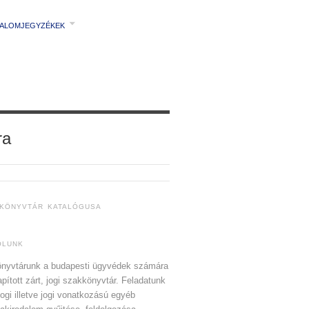
TALOMJEGYZÉKEK
ra
 KÖNYVTÁR KATALÓGUSA
ÓLUNK
nyvtárunk a budapesti ügyvédek számára
apított zárt, jogi szakkönyvtár. Feladatunk
jogi illetve jogi vonatkozású egyéb