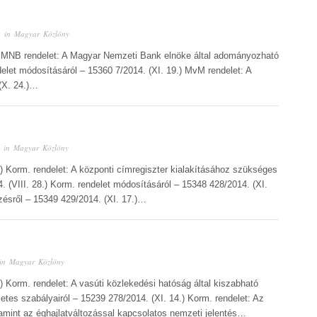
 in
Magyar Közlöny
9.) MNB rendelet: A Magyar Nemzeti Bank elnöke által adományozható
delet módosításáról – 15360 7/2014. (XI. 19.) MvM rendelet: A
 (X. 24.)…
 in
Magyar Közlöny
.) Korm. rendelet: A központi címregiszter kialakításához szükséges
4. (VIII. 28.) Korm. rendelet módosításáról – 15348 428/2014. (XI.
zésről – 15349 429/2014. (XI. 17.)…
in
Magyar Közlöny
.) Korm. rendelet: A vasúti közlekedési hatóság által kiszabható
etes szabályairól – 15239 278/2014. (XI. 14.) Korm. rendelet: Az
mint az éghajlatváltozással kapcsolatos nemzeti jelentés…