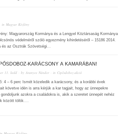
 in
Magyar Közlöny
 törvény: Magyarország Kormánya és a Lengyel Köztársaság Kormánya
kölcsönös védelméről szóló egyezmény kihirdetéséről – 15186 2014.
a és az Osztrák Szövetségi…
IPŐSDOBOZ-KARÁCSONY A KAMARÁBAN!
er 11. kedd
· by
Aranyos Nándor
· in
Cipősdoboz-akció
ő: 4 – 6 perc Ismét közeledik a karácsony, és a korábbi évek
t követve idén is arra kérjük a kar tagjait, hogy az ünnepekre
gondoljunk azokra a családokra is, akik a szeretet ünnepét nehéz
 között töltik….
in
Magyar Közlöny