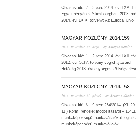
Olvasási idő: 2 – 3 perc 2014. évi LXVIII.
Egyezményének Strasbourgban, 2003. máju
2014. évi LXIX. törvény: Az Európai Unió,
MAGYAR KÖZLÖNY 2014/159
2014. november 24. hétfő
· by
Aranyos Nándor
· 
Olvasási idő: 1 – 2 perc 2014. évi LXII. t
2012. évi CCIV. törvény végrehajtásáról –
Hatóság 2013. évi egységes költségvetés
MAGYAR KÖZLÖNY 2014/158
2014. november 21. péntek
· by
Aranyos Nándor
·
Olvasási idő: 6 – 9 perc 284/2014. (XI. 20
11.) Korm. rendelet módosításáról – 15411
munkaképességű munkavállalókat foglalkoz
munkaképességű munkavállalók…