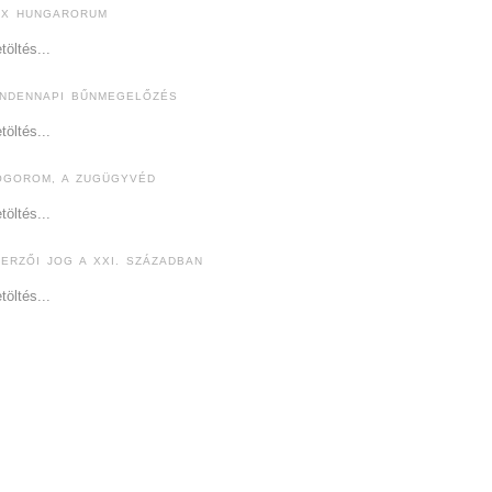
EX HUNGARORUM
töltés...
INDENNAPI BŰNMEGELŐZÉS
töltés...
ÓGOROM, A ZUGÜGYVÉD
töltés...
ZERZŐI JOG A XXI. SZÁZADBAN
töltés...