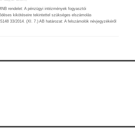
) MNB rendelet: A pénzügyi intézmények fogyasztói
déses kikötéseire tekintettel szükséges elszámolás
5148 33/2014. (XI. 7.) AB határozat: A felszámolók névjegyzékéről