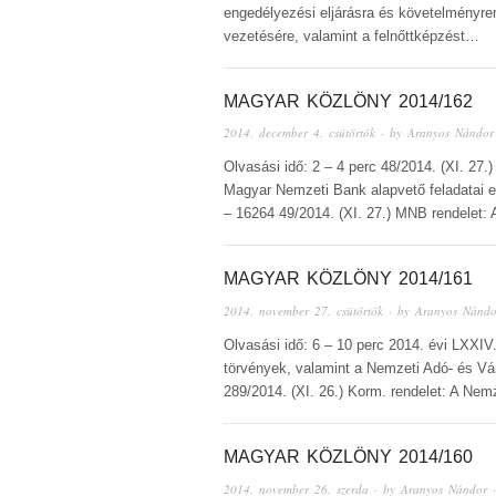
engedélyezési eljárásra és követelményren
vezetésére, valamint a felnőttképzést…
MAGYAR KÖZLÖNY 2014/162
2014. december 4. csütörtök
· by
Aranyos Nándor
Olvasási idő: 2 – 4 perc 48/2014. (XI. 27
Magyar Nemzeti Bank alapvető feladatai el
– 16264 49/2014. (XI. 27.) MNB rendelet: A
MAGYAR KÖZLÖNY 2014/161
2014. november 27. csütörtök
· by
Aranyos Nándo
Olvasási idő: 6 – 10 perc 2014. évi LXXI
törvények, valamint a Nemzeti Adó- és Vá
289/2014. (XI. 26.) Korm. rendelet: A Ne
MAGYAR KÖZLÖNY 2014/160
2014. november 26. szerda
· by
Aranyos Nándor
·