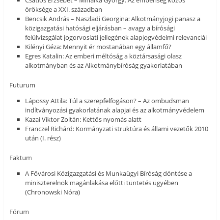
öröksége a XXI. században
Bencsik András – Naszladi Georgina: Alkotmányjogi panasz a
közigazgatási hatósági eljárásban – avagy a bírósági
felülvizsgálat jogorvoslati jellegének alapjogvédelmi relevanciái
Kilényi Géza: Mennyit ér mostanában egy államfő?
Egres Katalin: Az emberi méltóság a köztársasági olasz
alkotmányban és az Alkotmánybíróság gyakorlatában
Futurum
Lápossy Attila: Túl a szerepfelfogáson? – Az ombudsman
indítványozási gyakorlatának alapjai és az alkotmányvédelem
Kazai Viktor Zoltán: Kettős nyomás alatt
Franczel Richárd: Kormányzati struktúra és állami vezetők 2010
után (I. rész)
Faktum
A Fővárosi Közigazgatási és Munkaügyi Bíróság döntése a
miniszterelnök magánlakása előtti tüntetés ügyében
(Chronowski Nóra)
Fórum