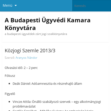
Menü
A Budapesti Ügyvédi Kamara
Könyvtára
a budapesti ügyvédek zárt jogi szakkönyvtára
Közjogi Szemle 2013/3
Szerző:
Aranyos Nándor
Olvasási idő: 2 – 2 perc
Fókusz
Deák Dániel: Adóamnesztia és részrehajló állam
Figyelő
Vincze Attila: Önálló szabályozó szervek – egy alkotmányjogi
problémavázlat
Csatlós Erzsébet – Mihálka György: Az emberiség közös