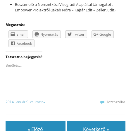
Beszámoló a Nemzetközi Visegrádi Alap által támogatott
Empower Projektről (Jakab Nóra – Kajtár Edit – Zeller Judit)
Megosztás:
Email
Nyomtatás
Twitter
Google
Facebook
Tetszett a bejegyzés?
Betöltés...
2014. január 9. csütörtök
Hozzászólás
« Előző
Következő »