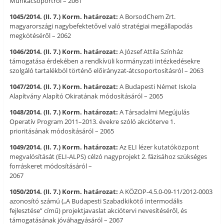
Munkacsoportról – 2061
1045/2014. (II. 7.) Korm. határozat:
A BorsodChem Zrt.
magyarországi nagybefektetővel való stratégiai megállapodás
megkötéséről – 2062
1046/2014. (II. 7.) Korm. határozat:
A József Attila Színház
támogatása érdekében a rendkívüli kormányzati intézkedésekre
szolgáló tartalékból történő előirányzat-átcsoportosításról – 2063
1047/2014. (II. 7.) Korm. határozat:
A Budapesti Német Iskola
Alapítvány Alapító Okiratának módosításáról – 2065
1048/2014. (II. 7.) Korm. határozat:
A Társadalmi Megújulás
Operatív Program 2011–2013. évekre szóló akcióterve 1.
prioritásának módosításáról – 2065
1049/2014. (II. 7.) Korm. határozat:
Az ELI lézer kutatóközpont
megvalósítását (ELI-ALPS) célzó nagyprojekt 2. fázisához szükséges
forráskeret módosításáról –
2067
1050/2014. (II. 7.) Korm. határozat:
A KÖZOP-4.5.0-09-11/2012-0003
azonosító számú („A Budapesti Szabadkikötő intermodális
fejlesztése” című) projektjavaslat akciótervi nevesítéséről, és
támogatásának jóváhagyásáról – 2067