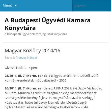
Menü
A Budapesti Ügyvédi Kamara
Könyvtára
a budapesti ügyvédek zárt jogi szakkönyvtára
Magyar Közlöny 2014/16
Szerző:
Aranyos Nándor
Olvasási idő: 3 – 4 perc
25/2014. (II. 7.) Korm. rendelet
: Egyes területrendezésről szóló
kormányrendeletek módosításáról – 2005
26/2014. (II. 7.) Korm. rendelet
: A FINA 2021. évi Úszó-, Vízilabda-,
Műugró, Műúszó és Nyíltvízi Világbajnokság megrendezéséhez
szükséges létesítmény-fejlesztés megvalósításával összefüggő
közigazgatási hatósági ügyek kiemelt jelentőségű üggyé
nyilvánításáról és az eljáró hatóságok kijelöléséről – 2044