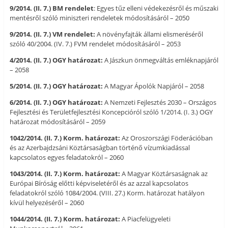
9/2014. (II. 7.) BM rendelet
: Egyes tűz elleni védekezésről és műszaki
mentésről szóló miniszteri rendeletek módosításáról – 2050
9/2014. (II. 7.) VM rendelet:
A növényfajták állami elismeréséről
szóló 40/2004. (IV. 7.) FVM rendelet módosításáról – 2053
4/2014. (II. 7.) OGY határozat:
A Jászkun önmegváltás emléknapjáról
– 2058
5/2014. (II. 7.) OGY határozat:
A Magyar Ápolók Napjáról – 2058
6/2014. (II. 7.) OGY határozat:
A Nemzeti Fejlesztés 2030 – Országos
Fejlesztési és Területfejlesztési Koncepcióról szóló 1/2014. (I. 3.) OGY
határozat módosításáról – 2059
1042/2014. (II. 7.) Korm. határozat:
Az Oroszországi Föderációban
és az Azerbajdzsáni Köztársaságban történő vízumkiadással
kapcsolatos egyes feladatokról – 2060
1043/2014. (II. 7.) Korm. határozat:
A Magyar Köztársaságnak az
Európai Bíróság előtti képviseletéről és az azzal kapcsolatos
feladatokról szóló 1084/2004. (VIII. 27.) Korm. határozat hatályon
kívül helyezéséről – 2060
1044/2014. (II. 7.) Korm. határozat:
A Piacfelügyeleti