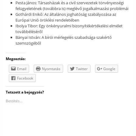
Pesta János: Társasházak és a civil szervezetek törvényességi
felügyeletének (továbbra is) meglévő jogalkalmazási problémái
Gothárdi Enikő: Az általános joghatóság szabályozása az
Európai Unió öröklési rendeletében
Ibolya Tibor: Egy önkényuralmi bizonyítékértékelési elmélet
továbbéléséről
Bányai István: A bírói mérlegelés szabadsága szakértő
szemszögéből
Megosztás:
Email
Nyomtatás
Twitter
Google
Facebook
Tetszett a bejegyzés?
Betöltés...