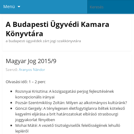
Menü
A Budapesti Ügyvédi Kamara
Könyvtára
a budapesti ügyvédek zárt jogi szakkönyvtára
Magyar Jog 2015/9
Szerző:
Aranyos Nándor
Olvasási idő: 1 – 2 perc
Rozsnyai Krisztina: A közigazgatási perjog fejlesztésének
koncepcionális irányai
Pozsár-Szentmiklósy Zoltán: Milyen az alkotmányos kultúránk?
Gönczi Gergely: A ténylegesen életfogytiglanra ítéltek kötelező
kegyelmi eljárása a brit határozatokat elbírásó strasbourgi
joggyakorlat fényében
Mohai Máté: A vezető tisztségviselők felelősségének lehulló
lepléről