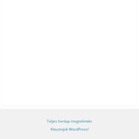
Teljes honlap megtekintés
Köszönjük WordPress!