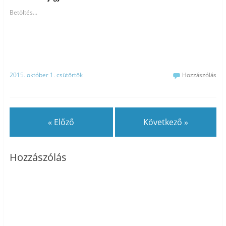
Betöltés...
2015. október 1. csütörtök
Hozzászólás
« Előző
Következő »
Hozzászólás