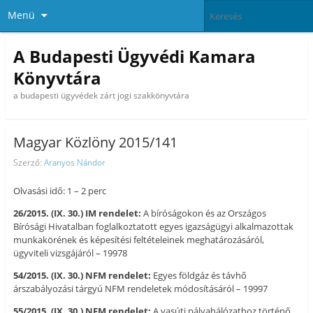
Menü
A Budapesti Ügyvédi Kamara
Könyvtára
a budapesti ügyvédek zárt jogi szakkönyvtára
Magyar Közlöny 2015/141
Szerző:
Aranyos Nándor
Olvasási idő: 1 – 2 perc
26/2015. (IX. 30.) IM rendelet:
A bíróságokon és az Országos
Bírósági Hivatalban foglalkoztatott egyes igazságügyi alkalmazottak
munkakörének és képesítési feltételeinek meghatározásáról,
ügyviteli vizsgájáról – 19978
54/2015. (IX. 30.) NFM rendelet:
Egyes földgáz és távhő
árszabályozási tárgyú NFM rendeletek módosításáról – 19997
55/2015. (IX. 30.) NFM rendelet:
A vasúti pályahálózathoz történő