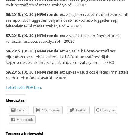
nyílt hozzáférés részletes szabályairól – 20011
56/2015. (IX. 30.) NFM rendelet:
A jogi, szervezeti és döntéshozatali
szempontból független pályahálózat-működtető függetlenségi
feltételeinek részletes szabályairól – 20022
57/2015. (IX. 30.) NFM rendelet:
A vasúti teljesítményösztönző
rendszer részletes szabályairól – 20026
58/2015. (IX. 30.) NFM rendelet:
A vasúti hálózat-hozzáférési
díjrendszer kereteiről, valamint a hálózat-hozzáférési díjak
képzésének és alkalmazásának alapvető szabályairól – 20030
59/2015. (IX. 30.) NFM rendelet:
Egyes vasúti közlekedési miniszteri
rendeletek módosításáról – 20038
Letölthető PDF-ben
.
Megosztás:
Email
Nyomtatás
Twitter
Google
Facebook
Tetszett a bejegyzés?