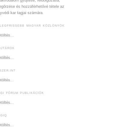
akirodalom gyűjtése, feldolgozása,
gőrzése és hozzáférhetővé tétele az
yvédi kar tagjai számára.
 LEGFRISSEBB MAGYAR KÖZLÖNYÖK
töltés...
OJTÁROK
töltés...
SZER.INT
töltés...
OGI FÓRUM PUBLIKÁCIÓK
töltés...
OGIQ
töltés...