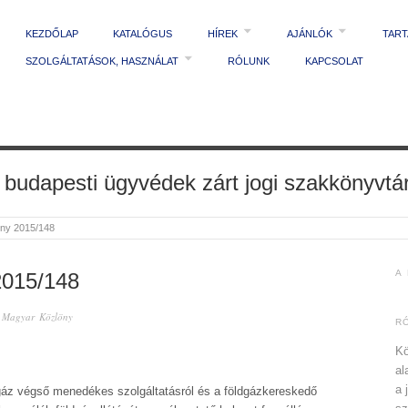
KEZDŐLAP
KATALÓGUS
HÍREK
AJÁNLÓK
TAR
SZOLGÁLTATÁSOK, HASZNÁLAT
RÓLUNK
KAPCSOLAT
 budapesti ügyvédek zárt jogi szakkönyvtá
ny 2015/148
A
015/148
n
Magyar Közlöny
R
Kö
al
a 
gáz végső menedékes szolgáltatásról és a földgázkereskedő