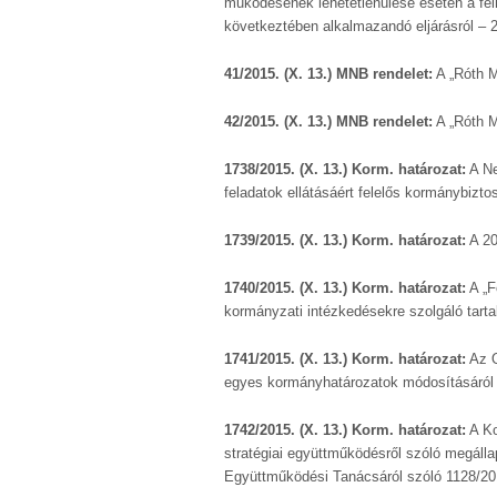
működésének lehetetlenülése esetén a felh
következtében alkalmazandó eljárásról – 
41/2015. (X. 13.) MNB rendelet:
A „Róth M
42/2015. (X. 13.) MNB rendelet:
A „Róth M
1738/2015. (X. 13.) Korm. határozat:
A Ne
feladatok ellátásáért felelős kormánybizto
1739/2015. (X. 13.) Korm. határozat:
A 20
1740/2015. (X. 13.) Korm. határozat:
A „F
kormányzati intézkedésekre szolgáló tartal
1741/2015. (X. 13.) Korm. határozat:
Az O
egyes kormányhatározatok módosításáról
1742/2015. (X. 13.) Korm. határozat:
A Ko
stratégiai együttműködésről szóló megáll
Együttműködési Tanácsáról szóló 1128/201