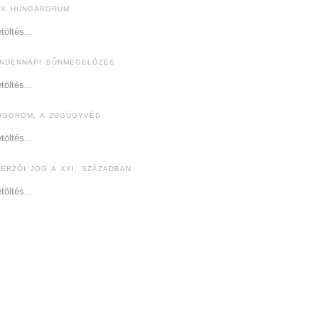
EX HUNGARORUM
töltés...
INDENNAPI BŰNMEGELŐZÉS
töltés...
ÓGOROM, A ZUGÜGYVÉD
töltés...
ZERZŐI JOG A XXI. SZÁZADBAN
töltés...