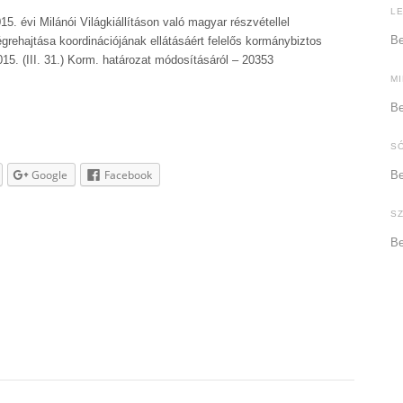
L
15. évi Milánói Világkiállításon való magyar részvétellel
Be
rehajtása koordinációjának ellátásáért felelős kormánybiztos
015. (III. 31.) Korm. határozat módosításáról – 20353
M
Be
S
Google
Facebook
Be
S
Be