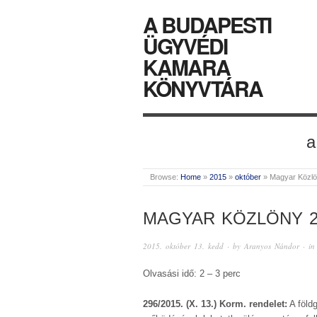
A BUDAPESTI
ÜGYVÉDI
KAMARA
KÖNYVTÁRA
a
Browse:
Home
»
2015
»
október
»
Magyar Közlö
MAGYAR KÖZLÖNY 2
2015. október 13. kedd
· by
Aranyos Nándor
· i
Olvasási idő: 2 – 3 perc
296/2015. (X. 13.) Korm. rendelet:
A föld