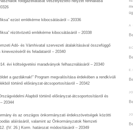
sz
asználók földgázellátását veszélyeztető helyzet fennállása
me
20326
üg
iksa” ezüst emlékérme kibocsátásáról – 20336
A
iksa” rézötvözetű emlékérme kibocsátásáról – 20338
Be
mzeti Adó- és Vámhivatal szervezeti átalakításával összefüggő
B
s kinevezéséről és feladatairól – 20340
Be
14. évi költségvetési maradványok felhasználásáról – 20340
E.
öldet a gazdáknak!” Program megvalósítása érdekében a rendkívüli
Be
ékból történő előirányzat-átcsoportosításról – 20342
J
rszágvédelmi Alapból történő előirányzat-átcsoportosításról és
Be
 – 20344
rmány és az országos önkormányzati érdekszövetségek közötti
J
apodás aláírásáról, valamint az Önkormányzatok Nemzeti
Be
2. (IV. 26.) Korm. határozat módosításáról – 20349