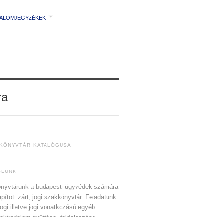
TALOMJEGYZÉKEK
ra
 KÖNYVTÁR KATALÓGUSA
ÓLUNK
nyvtárunk a budapesti ügyvédek számára
apított zárt, jogi szakkönyvtár. Feladatunk
jogi illetve jogi vonatkozású egyéb