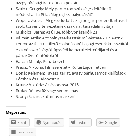
avagy bírósági iratok útja a postán
Szalóki Gergely: Mely pontokon szükséges feltétlenül
módosítani a Ptk. zálogjogi szabályozását?
Wopera Zsuzsa: Megkezdődött az új polgári perrendtartásról
szóló törvény tervezetének szakmai, társadalmi vitája
Miskolczi Barna: Az új Be. főbb vonásairól (2.)
Kálmán Attila: A törvényszerkesztés művészete – Dr. Petrik
Ferenc az új Ptk.-t illető csalódásairól, a Jogi esetek kulisszáiról
és a népszerűségről, ügyvédi kamarai életműdíjáról és a
pályakövető utódokról
Barcza Mihály: Pénz beszél
Krausz Viktória: Filmszeretet – Koltai Lajos hetven
Donát Kelemen: Tavaszi tárlat, avagy párhuzamos kiállítások
Bécsben és Budapesten
Krausz Viktória: Az év orvosa 2015
Buday Dénes: RX vagy semmi más
Szőnyi Szilárd: kattintás másként
Megosztás:
Email
Nyomtatás
Twitter
Google
Facebook