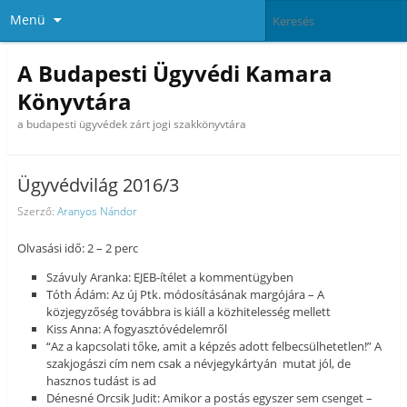
Menü
A Budapesti Ügyvédi Kamara
Könyvtára
a budapesti ügyvédek zárt jogi szakkönyvtára
Ügyvédvilág 2016/3
Szerző:
Aranyos Nándor
Olvasási idő: 2 – 2 perc
Szávuly Aranka: EJEB-ítélet a kommentügyben
Tóth Ádám: Az új Ptk. módosításának margójára – A
közjegyzőség továbbra is kiáll a közhitelesség mellett
Kiss Anna: A fogyasztóvédelemről
“Az a kapcsolati tőke, amit a képzés adott felbecsülhetetlen!” A
szakjogászi cím nem csak a névjegykártyán mutat jól, de
hasznos tudást is ad
Dénesné Orcsik Judit: Amikor a postás egyszer sem csenget –