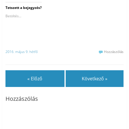
Tetszett a bejegyzés?
Betöltés...
2016. május 9. hétfő
Hozzászólás
« Előző
Következő »
Hozzászólás