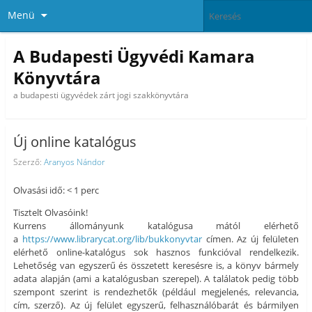
Menü
A Budapesti Ügyvédi Kamara
Könyvtára
a budapesti ügyvédek zárt jogi szakkönyvtára
Új online katalógus
Szerző:
Aranyos Nándor
Olvasási idő: < 1 perc
Tisztelt Olvasóink!
Kurrens állományunk katalógusa mától elérhető
a
https://www.librarycat.org/lib/bukkonyvtar
címen. Az új felületen
elérhető online-katalógus sok hasznos funkcióval rendelkezik.
Lehetőség van egyszerű és összetett keresésre is, a könyv bármely
adata alapján (ami a katalógusban szerepel). A találatok pedig több
szempont szerint is rendezhetők (például megjelenés, relevancia,
cím, szerző). Az új felület egyszerű, felhasználóbarát és bármilyen