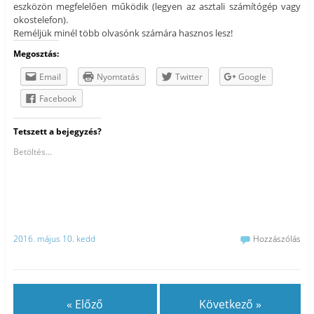
eszközön megfelelően működik (legyen az asztali számítógép vagy
okostelefon).
Reméljük minél több olvasónk számára hasznos lesz!
Megosztás:
Email
Nyomtatás
Twitter
Google
Facebook
Tetszett a bejegyzés?
Betöltés...
2016. május 10. kedd
Hozzászólás
« Előző
Következő »