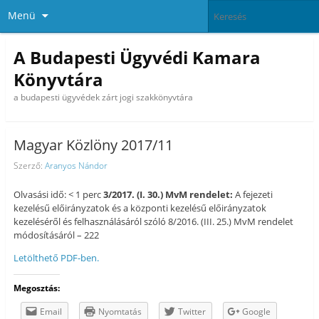
Menü
A Budapesti Ügyvédi Kamara
Könyvtára
a budapesti ügyvédek zárt jogi szakkönyvtára
Magyar Közlöny 2017/11
Szerző:
Aranyos Nándor
Olvasási idő: < 1 perc
3/2017. (I. 30.) MvM rendelet:
A fejezeti
kezelésű előirányzatok és a központi kezelésű előirányzatok
kezeléséről és felhasználásáról szóló 8/2016. (III. 25.) MvM rendelet
módosításáról – 222
Letölthető PDF-ben.
Megosztás:
Email
Nyomtatás
Twitter
Google