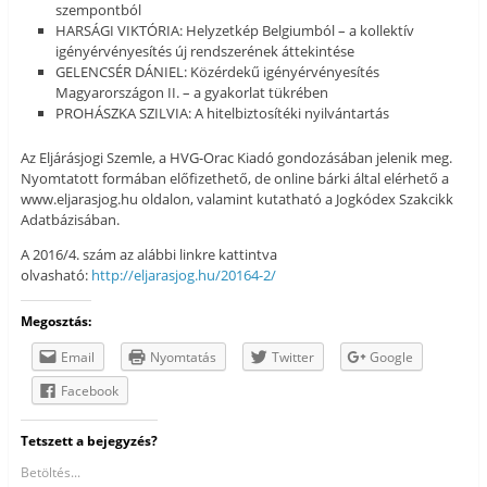
szempontból
HARSÁGI VIKTÓRIA: Helyzetkép Belgiumból – a kollektív
igényérvényesítés új rendszerének áttekintése
GELENCSÉR DÁNIEL: Közérdekű igényérvényesítés
Magyarországon II. – a gyakorlat tükrében
PROHÁSZKA SZILVIA: A hitelbiztosítéki nyilvántartás
Az Eljárásjogi Szemle, a HVG-Orac Kiadó gondozásában jelenik meg.
Nyomtatott formában előfizethető, de online bárki által elérhető a
www.eljarasjog.hu oldalon, valamint kutatható a Jogkódex Szakcikk
Adatbázisában.
A 2016/4. szám az alábbi linkre kattintva
olvasható:
http://eljarasjog.hu/20164-2/
Megosztás:
Email
Nyomtatás
Twitter
Google
Facebook
Tetszett a bejegyzés?
Betöltés...