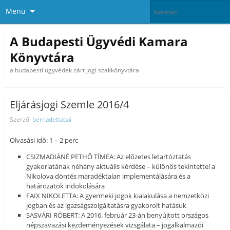
Menü
A Budapesti Ügyvédi Kamara
Könyvtára
a budapesti ügyvédek zárt jogi szakkönyvtára
Eljárásjogi Szemle 2016/4
Szerző:
bernadettabai
Olvasási idő: 1 – 2 perc
CSIZMADIÁNÉ PETHŐ TÍMEA: Az előzetes letartóztatás
gyakorlatának néhány aktuális kérdése – különös tekintettel a
Nikolova döntés maradéktalan implementálására és a
határozatok indokolására
FAIX NIKOLETTA: A gyermeki jogok kialakulása a nemzetközi
jogban és az igazságszolgáltatásra gyakorolt hatásuk
SASVÁRI RÓBERT: A 2016. február 23-án benyújtott országos
népszavazási kezdeményezések vizsgálata – jogalkalmazói