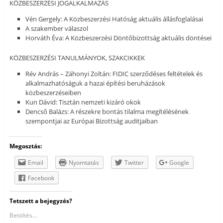
KÖZBESZERZÉSI JOGALKALMAZÁS
Vén Gergely: A Közbeszerzési Hatóság aktuális állásfoglalásai
A szakember válaszol
Horváth Éva: A Közbeszerzési Döntőbizottság aktuális döntései
KÖZBESZERZÉSI TANULMÁNYOK, SZAKCIKKEK
Rév András – Záhonyi Zoltán: FIDIC szerződéses feltételek és
alkalmazhatóságuk a hazai építési beruházások
közbeszerzéseiben
Kun Dávid: Tisztán nemzeti kizáró okok
Dencső Balázs: A részekre bontás tilalma megítélésének
szempontjai az Európai Bizottság auditjaiban
Megosztás:
Email
Nyomtatás
Twitter
Google
Facebook
Tetszett a bejegyzés?
Betöltés...