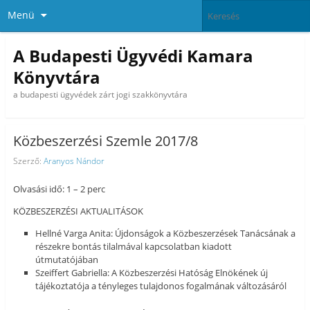
Menü
A Budapesti Ügyvédi Kamara
Könyvtára
a budapesti ügyvédek zárt jogi szakkönyvtára
Közbeszerzési Szemle 2017/8
Szerző:
Aranyos Nándor
Olvasási idő: 1 – 2 perc
KÖZBESZERZÉSI AKTUALITÁSOK
Hellné Varga Anita: Újdonságok a Közbeszerzések Tanácsának a
részekre bontás tilalmával kapcsolatban kiadott
útmutatójában
Szeiffert Gabriella: A Közbeszerzési Hatóság Elnökének új
tájékoztatója a tényleges tulajdonos fogalmának változásáról