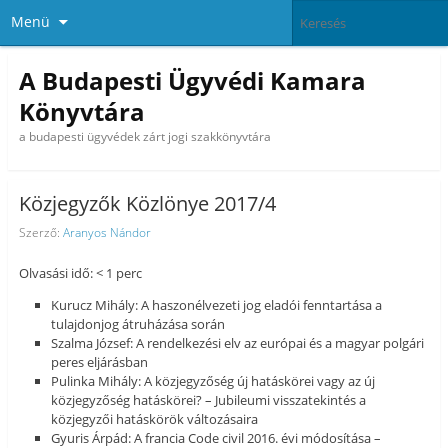
Menü
A Budapesti Ügyvédi Kamara
Könyvtára
a budapesti ügyvédek zárt jogi szakkönyvtára
Közjegyzők Közlönye 2017/4
Szerző:
Aranyos Nándor
Olvasási idő: < 1 perc
Kurucz Mihály: A haszonélvezeti jog eladói fenntartása a
tulajdonjog átruházása során
Szalma József: A rendelkezési elv az európai és a magyar polgári
peres eljárásban
Pulinka Mihály: A közjegyzőség új hatáskörei vagy az új
közjegyzőség hatáskörei? – Jubileumi visszatekintés a
közjegyzői hatáskörök változásaira
Gyuris Árpád: A francia Code civil 2016. évi módosítása –