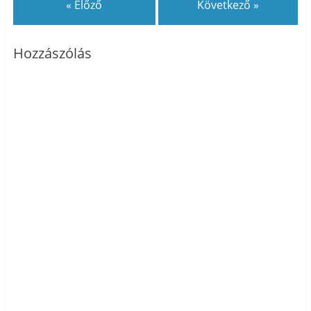
« Előző
Következő »
Hozzászólás