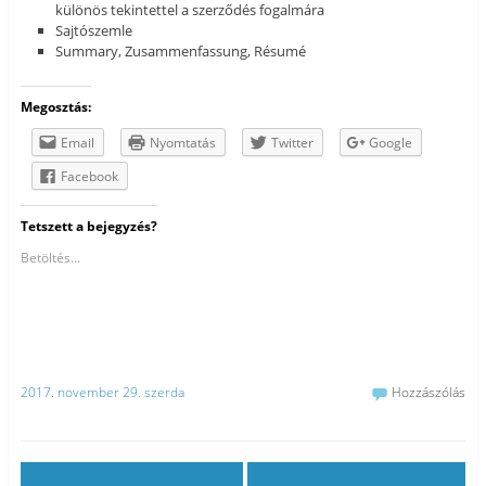
különös tekintettel a szerződés fogalmára
Sajtószemle
Summary, Zusammenfassung, Résumé
Megosztás:
Email
Nyomtatás
Twitter
Google
Facebook
Tetszett a bejegyzés?
Betöltés...
2017. november 29. szerda
Hozzászólás