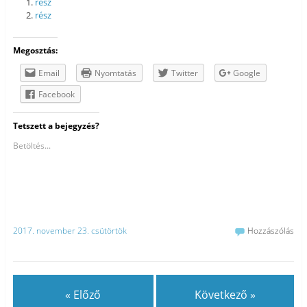
rész
rész
Megosztás:
Email
Nyomtatás
Twitter
Google
Facebook
Tetszett a bejegyzés?
Betöltés...
2017. november 23. csütörtök
Hozzászólás
« Előző
Következő »