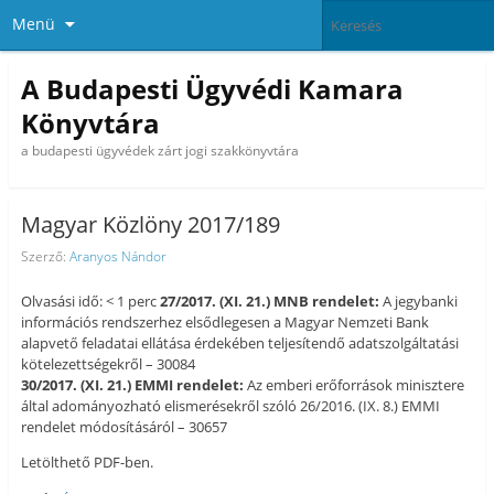
Menü
A Budapesti Ügyvédi Kamara
Könyvtára
a budapesti ügyvédek zárt jogi szakkönyvtára
Magyar Közlöny 2017/189
Szerző:
Aranyos Nándor
Olvasási idő: < 1 perc
27/2017. (XI. 21.) MNB rendelet:
A jegybanki
információs rendszerhez elsődlegesen a Magyar Nemzeti Bank
alapvető feladatai ellátása érdekében teljesítendő adatszolgáltatási
kötelezettségekről – 30084
30/2017. (XI. 21.) EMMI rendelet:
Az emberi erőforrások minisztere
által adományozható elismerésekről szóló 26/2016. (IX. 8.) EMMI
rendelet módosításáról – 30657
Letölthető PDF-ben.