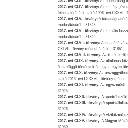
2017. évi CLIII. törvény:
Az adóhatóság ált
2017. évi CLIV. törvény:
A személyi jöved
felhasználásáról szóló 1996. évi CXXVI. 
2017. évi CLV. törvény:
A társasági adóró
módosításáról – 31848
2017. évi CLVI. törvény:
A szociális hozz
módosításáról – 31849
2017. évi CLVII. törvény:
A kisadózó vállal
CXLVII. törvény módosításáról – 31851
2017. évi CLVIII. törvény:
Az illetékekről
2017. évi CLIX. törvény:
Az általános köz
összefüggő törvények és egyes egyéb tör
2017. évi CLX. törvény:
Az országgyűlési 
szóló 2013. évi LXXXVII. törvény módosít
2017. évi CLXI. törvény:
Az egyszerűsítet
31925
2017. évi CLXII. törvény:
A sportról szóló
2017. évi CLXIII. törvény:
A sportvállalko
31926
2017. évi CLXIV. törvény:
A víziközmű-szo
2017. évi CLXV. törvény:
A Magyar Művész
31930