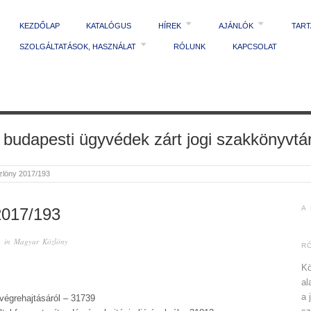
KEZDŐLAP
KATALÓGUS
HÍREK
AJÁNLÓK
TAR
SZOLGÁLTATÁSOK, HASZNÁLAT
RÓLUNK
KAPCSOLAT
 budapesti ügyvédek zárt jogi szakkönyvtá
zlöny 2017/193
A
017/193
 in
Magyar Közlöny
R
Kö
al
a 
végrehajtásáról – 31739