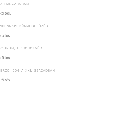
EX HUNGARORUM
töltés...
INDENNAPI BŰNMEGELŐZÉS
töltés...
ÓGOROM, A ZUGÜGYVÉD
töltés...
ZERZŐI JOG A XXI. SZÁZADBAN
töltés...