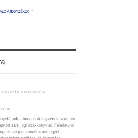
TALOMJEGYZÉKEK
ra
 KÖNYVTÁR KATALÓGUSA
ÓLUNK
nyvtárunk a budapesti ügyvédek számára
apított zárt, jogi szakkönyvtár. Feladatunk
jogi illetve jogi vonatkozású egyéb