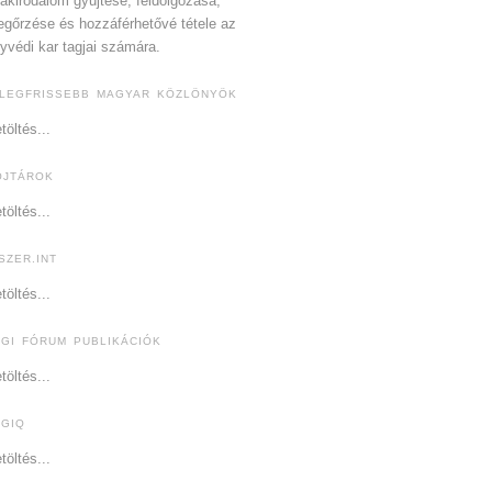
akirodalom gyűjtése, feldolgozása,
gőrzése és hozzáférhetővé tétele az
yvédi kar tagjai számára.
 LEGFRISSEBB MAGYAR KÖZLÖNYÖK
töltés...
OJTÁROK
töltés...
SZER.INT
töltés...
OGI FÓRUM PUBLIKÁCIÓK
töltés...
OGIQ
töltés...