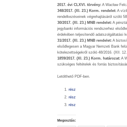
2017. évi CLXVI. törvény:
A Wacław Felcz
348/2017. (XI. 23.) Korm. rendelet:
A vízi
rendelkezéseinek végrehajtásáról szóló 58
30/2017. (XI. 23.) MNB rendelet:
A pénztár
jegybanki információs rendszerhez elsődle
érdekében teljesítendő adatszolgáltatási 
31/2017. (XI. 23.) MNB rendelet:
A biztosí
elsődlegesen a Magyar Nemzeti Bank felügy
kötelezettségekről szóló 48/2016. (XII. 1
1859/2017. (XI. 23.) Korm. határozat:
A W
szükséges feltételek és forrás biztosításá
Letölthető PDF-ben.
rész
rész
rész
Megosztás: