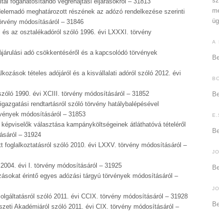
sz
al foganatosítandó végrehajtási eljárásokról – 31813
me
elemadó meghatározott részének az adózó rendelkezése szerinti
üg
törvény módosításáról – 31846
l és az osztalékadóról szóló 1996. évi LXXXI. törvény
A
ájárulási adó csökkentéséről és a kapcsolódó törvények
Be
kozások tételes adójáról és a kisvállalati adóról szóló 2012. évi
B
 szóló 1990. évi XCIII. törvény módosításáról – 31852
Be
igazgatási rendtartásról szóló törvény hatálybalépésével
vények módosításáról – 31853
E.
képviselők választása kampányköltségeinek átláthatóvá tételéről
Be
ásáról – 31924
t foglalkoztatásról szóló 2010. évi LXXV. törvény módosításáról –
J
 2004. évi I. törvény módosításáról – 31925
Be
zásokat érintő egyes adózási tárgyú törvények módosításáról –
J
lgáltatásról szóló 2011. évi CCIX. törvény módosításáról – 31928
Be
eti Akadémiáról szóló 2011. évi CIX. törvény módosításáról –