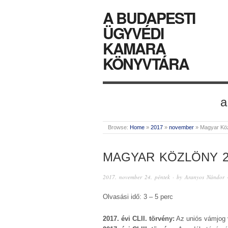
A BUDAPESTI
ÜGYVÉDI
KAMARA
KÖNYVTÁRA
a
Browse:
Home
»
2017
»
november
»
Magyar Kö
MAGYAR KÖZLÖNY 2
2017. november 24. péntek
· by
Aranyos Nándor
·
Olvasási idő: 3 – 5 perc
2017. évi CLII. törvény:
Az uniós vámjog 