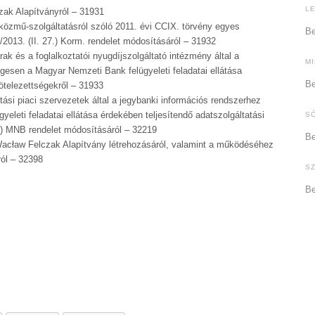
L
ak Alapítványról – 31931
közmű-szolgáltatásról szóló 2011. évi CCIX. törvény egyes
Be
/2013. (II. 27.) Korm. rendelet módosításáról – 31932
ak és a foglalkoztatói nyugdíjszolgáltató intézmény által a
M
gesen a Magyar Nemzeti Bank felügyeleti feladatai ellátása
Be
kötelezettségekről – 31933
tási piaci szervezetek által a jegybanki információs rendszerhez
eleti feladatai ellátása érdekében teljesítendő adatszolgáltatási
S
2.) MNB rendelet módosításáról – 32219
Be
acław Felczak Alapítvány létrehozásáról, valamint a működéséhez
ról – 32398
S
Be