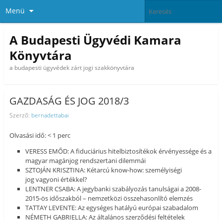
Menü
A Budapesti Ügyvédi Kamara
Könyvtára
a budapesti ügyvédek zárt jogi szakkönyvtára
GAZDASÁG ÉS JOG 2018/3
Szerző:
bernadettabai
Olvasási idő: < 1 perc
VERESS EMŐD: A fiduciárius hitelbiztosítékok érvényessége és a
magyar magánjog rendszertani dilemmái
SZTOJÁN KRISZTINA: Kétarcú know-how: személyiségi
jog vagyoni értékkel?
LENTNER CSABA: A jegybanki szabályozás tanulságai a 2008-
2015-ös időszakból – nemzetközi összehasonlító elemzés
TATTAY LEVENTE: Az egységes hatályú európai szabadalom
NÉMETH GABRIELLA: Az általános szerződési feltételek