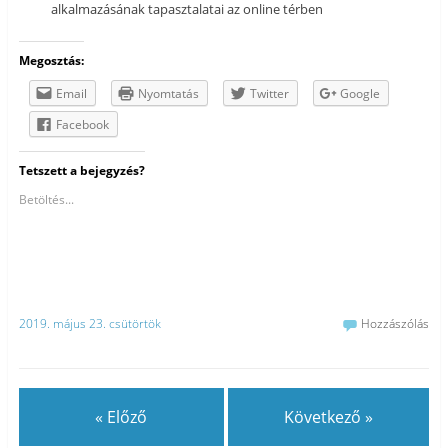
alkalmazásának tapasztalatai az online térben
Megosztás:
Email
Nyomtatás
Twitter
Google
Facebook
Tetszett a bejegyzés?
Betöltés...
2019. május 23. csütörtök
Hozzászólás
« Előző
Következő »