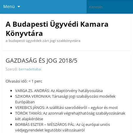
Menü
A Budapesti Ügyvédi Kamara
Könyvtára
a budapesti ügyvédek zárt jogi szakkönyvtára
GAZDASÁG ÉS JOG 2018/5
Szerző:
bernadettabai
Olvasási idő: < 1 perc
VARGA ZS. ANDRÁS: Az Alaptörvény hatályosulása
SZIKORA VERONIKA: Társasági jogi szabályozási modellek
Európában
VEREBICS JÁNOS: A szállítási szerződésről – egykor és most
TÖRÖK TAMÁS: Az azonnali végrehajthatóság szabályozásának
két alapkérdése
BORBÁS ESZTER – MÉSZÁROS PÁL: Az új európai uniós
védjegyrendelet legutóbbi változásairól