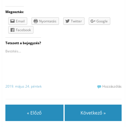
Megosztás:
Email
Nyomtatás
Twitter
Google
Facebook
Tetszett a bejegyzés?
Betöltés...
2019. május 24. péntek
Hozzászólás
« Előző
Következő »