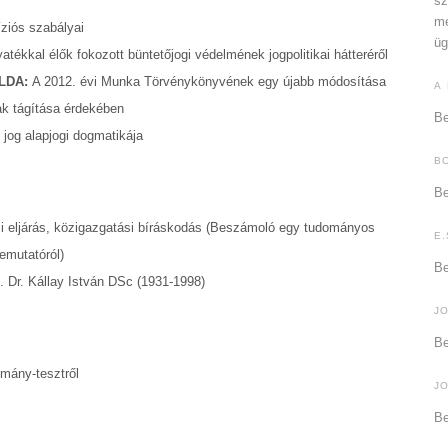
sz
me
líziós szabályai
üg
tékkal élők fokozott büntetőjogi védelmének jogpolitikai hátteréről
ILDA:
A 2012. évi Munka Törvénykönyvének egy újabb módosítása
A
ak tágítása érdekében
Be
jog alapjogi dogmatikája
B
Be
 eljárás, közigazgatási bíráskodás (Beszámoló egy tudományos
E.
emutatóról)
Be
 Dr. Kállay István DSc (1931-1998)
J
Be
mány-tesztről
J
Be