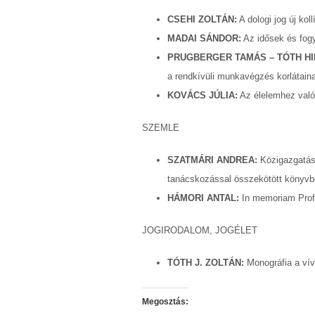
CSEHI ZOLTÁN:
A dologi jog új kol
MADAI SÁNDOR:
Az idősek és fogya
PRUGBERGER TAMÁS – TÓTH H
a rendkívüli munkavégzés korlátain
KOVÁCS JÚLIA:
Az élelemhez való 
SZEMLE
SZATMÁRI ANDREA:
Közigazgatási
tanácskozással összekötött könyvb
HÁMORI ANTAL:
In memoriam Prof.
JOGIRODALOM, JOGÉLET
TÓTH J. ZOLTÁN:
Monográfia a vív
Megosztás: