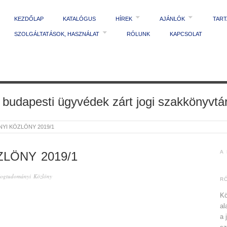
KEZDŐLAP
KATALÓGUS
HÍREK
AJÁNLÓK
TAR
SZOLGÁLTATÁSOK, HASZNÁLAT
RÓLUNK
KAPCSOLAT
 budapesti ügyvédek zárt jogi szakkönyvtá
I KÖZLÖNY 2019/1
A
LÖNY 2019/1
Jogtudományi Közlöny
R
Kö
al
a 