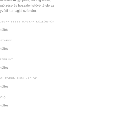
akirodalom gyűjtése, feldolgozása,
gőrzése és hozzáférhetővé tétele az
yvédi kar tagjai számára.
 LEGFRISSEBB MAGYAR KÖZLÖNYÖK
töltés...
OJTÁROK
töltés...
SZER.INT
töltés...
OGI FÓRUM PUBLIKÁCIÓK
töltés...
OGIQ
töltés...