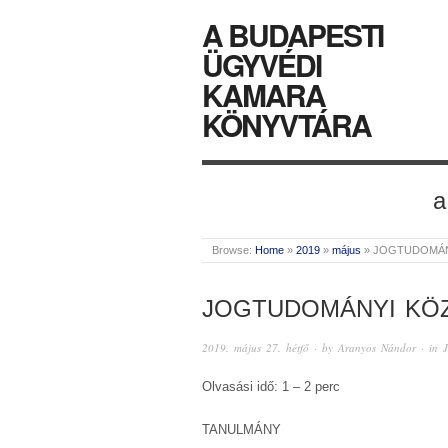
A BUDAPESTI
ÜGYVÉDI
KAMARA
KÖNYVTÁRA
a
Browse:
Home
»
2019
»
május
»
JOGTUDOMÁNY
JOGTUDOMÁNYI KÖZ
2019. május 27. hétfő
· by
Aranyos Nándor
· in
Olvasási idő: 1 – 2 perc
TANULMÁNY