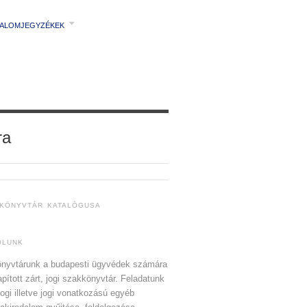
TALOMJEGYZÉKEK
ra
 KÖNYVTÁR KATALÓGUSA
ÓLUNK
nyvtárunk a budapesti ügyvédek számára
apított zárt, jogi szakkönyvtár. Feladatunk
jogi illetve jogi vonatkozású egyéb