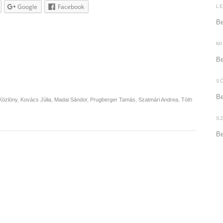
Google
Facebook
L
Be
M
Be
S
Be
Közlöny
,
Kovács Júlia
,
Madai Sándor
,
Prugberger Tamás
,
Szatmári Andrea
,
Tóth
S
Be