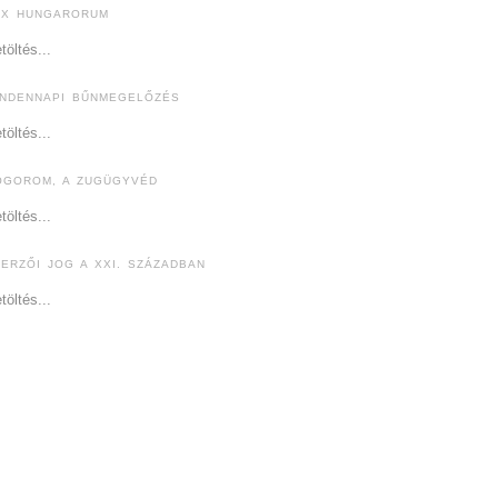
EX HUNGARORUM
töltés...
INDENNAPI BŰNMEGELŐZÉS
töltés...
ÓGOROM, A ZUGÜGYVÉD
töltés...
ZERZŐI JOG A XXI. SZÁZADBAN
töltés...