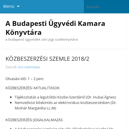
Menü
A Budapesti Ügyvédi Kamara
Könyvtára
a budapesti ügyvédek zárt jogi szakkönyvtára
KÖZBESZERZÉSI SZEMLE 2018/2
Szerző:
bernadettabai
Olvasási idő: 1 – 2 perc
KÖZBESZERZÉSI AKTUALITÁSOK
Tájékoztatás a legutóbbi Közbe-Szerdáról (Dr. Hubai Ágnes)
Nemzetközi kitekintés az elektronikus közbeszerzésben (Dr.
Molnár Margaréta LL.M)
KÖZBESZERZÉSI JOGALKALMAZÁS
A Közbeszerzési Hatóság aktuális állásfoglalásai (Hellné Dr.