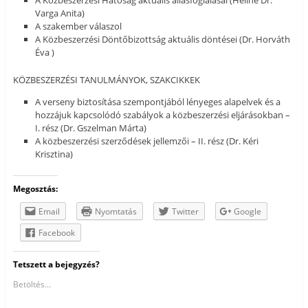
Varga Anita)
A szakember válaszol
A Közbeszerzési Döntőbizottság aktuális döntései (Dr. Horváth
Éva )
KÖZBESZERZÉSI TANULMÁNYOK, SZAKCIKKEK
A verseny biztosítása szempontjából lényeges alapelvek és a
hozzájuk kapcsolódó szabályok a közbeszerzési eljárásokban –
I. rész (Dr. Gszelman Márta)
A közbeszerzési szerződések jellemzői – II. rész (Dr. Kéri
Krisztina)
Megosztás:
Email
Nyomtatás
Twitter
Google
Facebook
Tetszett a bejegyzés?
Betöltés...