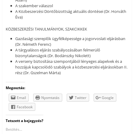
A szakember válaszol
A Közbeszerzési Döntőbizottság aktuális döntései (Dr. Horváth
Éva)
KÖZBESZERZÉSI TANULMÁNYOK, SZAKCIKKEK
Gazdasági szereplők ügyfélképessége a jogorvoslati eljárásban
(Dr. Németh Ferenc)
A tárgyalásos eljárás szabályozásában felmerülő
bizonytalanságok (Dr. Bodánszky Nikolett)
A verseny biztosítása szempontjából lényeges alapelvek és a
hozzájuk kapcsolódó szabályok a közbeszerzési eljárásokban II.
rész (Dr. Gszelman Márta)
Megosztás:
Email
Nyomtatás
Twitter
Google
Facebook
Tetszett a bejegyzés?
Betöltés...